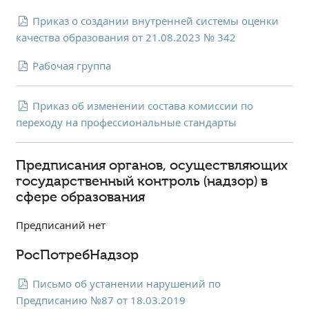
Студенческий совет
Приказ о создании внутренней системы оценки
Студенческий спортивный клуб
качества образования от 21.08.2023 № 342
Рабочая группа
МЕТОДИЧЕСКАЯ РАБОТА
В помощь педагогам и мастерам ПО
Приказ об изменении состава комиссии по
переходу на профессиональные стандарты
ПРОЧЕЕ
История нашего техникума
Предписания органов, осуществляющих
Фотографии техникума
государственный контроль (надзор) в
сфере образования
Предписаний нет
ПОЛЕЗНЫЕ ССЫЛКИ
Министерство науки и высшего образования
РосПотребНадзор
РФ
Главное управление по контролю за оборотом
Письмо об устанении нарушений по
наркотиков
Предписанию №87 от 18.03.2019