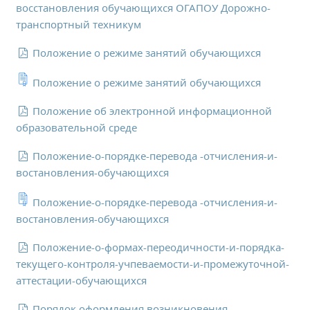
восстановления обучающихся ОГАПОУ Дорожно-
Образование
транспортный техникум
Образовательные стандарты и требования
Положение о режиме занятий обучающихся
Руководство
Педагогический состав
Положение о режиме занятий обучающихся
Материально-техническое обеспечение и
оснащенность образовательного процесса.
Положение об электронной информационной
Доступная среда
образовательной среде
Стипендии и меры поддержки обучающихся
Положение-о-порядке-перевода -отчисления-и-
Платные образовательные услуги
востановления-обучающихся
Финансово-хозяйственная деятельность
Положение-о-порядке-перевода -отчисления-и-
Вакантные места для приёма (перевода)
востановления-обучающихся
Международное сотрудничество
Организация питания в образовательной
Положение-о-формах-переодичности-и-порядка-
организации
текущего-контроля-учпеваемости-и-промежуточной-
аттестации-обучающихся
УЧЕБНАЯ РАБОТА
Порядок оформления возникновения,