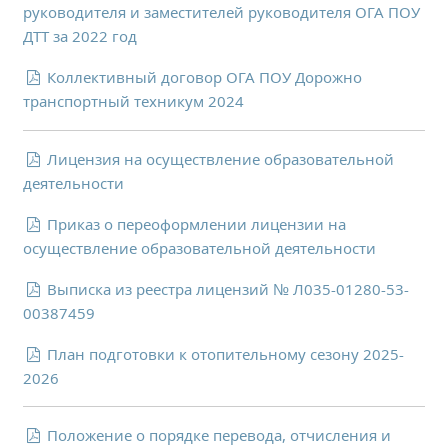
руководителя и заместителей руководителя ОГА ПОУ
Независимая оценка качества
ДТТ за 2022 год
Профориентация
Обращения онлайн
Коллективный договор ОГА ПОУ Дорожно
транспортный техникум 2024
Контакты
Региональный центр по профилактике ДДТТ
Лицензия на осуществление образовательной
Учебно-производственный комплекс
деятельности
Центр карьеры
Противодействие коррупции
Приказ о переоформлении лицензии на
Всероссийское чемпионатное движение
осуществление образовательной деятельности
Региональная инновационная площадка
Выписка из реестра лицензий № Л035-01280-53-
00387459
СВЕДЕНИЯ ОБ ОБРАЗОВАТЕЛЬНОЙ ОРГАНИЗАЦИИ
План подготовки к отопительному сезону 2025-
Основные сведения
2026
Структура и органы управления образовательной
организацией
Положение о порядке перевода, отчисления и
Документы