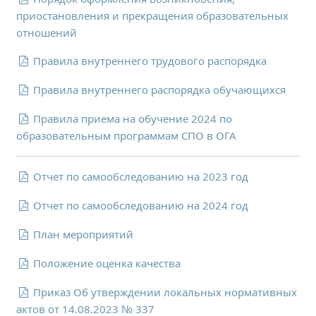
Расписание занятий
приостановления и прекращения образовательных
Заочное отделение
отношений
Локальные акты
Правила внутреннего трудового распорядка
ВОСПИТАТЕЛЬНАЯ РАБОТА
Правила внутреннего распорядка обучающихся
Безопасность на железной дороге
Правила приема на обучение 2024 по
ГТО
образовательным программам СПО в ОГА
Дополнительное образование
Информационная безопасность
Отчет по самообследованию на 2023 год
Информация для детей-сирот
Отчет по самообследованию на 2024 год
Памятные даты военной истории
Пожарная безопасность
План мероприятий
Программа воспитания
Положение оценка качества
Противодействие терроризму
Приказ Об утверждении локальных нормативных
Профилактическая работа
актов от 14.08.2023 № 337
Работа педагога-психолога