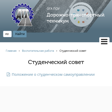
ОГА ПОУ
Дорожно-транспортный
техникум
ВЕРСИЯ САЙТА ДЛЯ СЛАБОВИДЯЩИХ
Главная
›
Воспитательная работа
›
Студенческий совет
НАВИГАЦИЯ
Студенческий совет
Главная
Профессионалитет
Положение о студенческом самоуправлении
АБИТУРИЕНТУ
Опрос по качеству образования
Новости
Наблюдательный совет
Информация