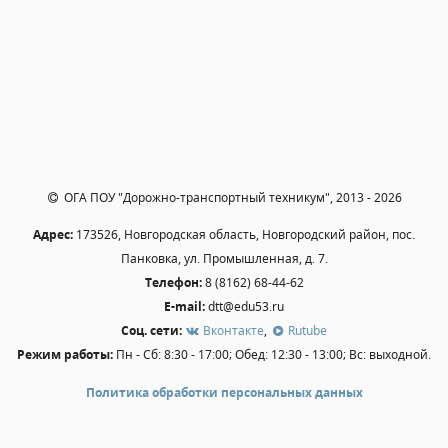
Независимая оценка качества
Профориентация
Обращения онлайн
Контакты
Региональный центр по профилактике ДДТТ
Учебно-производственный комплекс
Центр карьеры
ОГА ПОУ "Дорожно-транспортный техникум", 2013 - 2026
Противодействие коррупции
Адрес:
173526, Новгородская область, Новгородский район, пос.
Всероссийское чемпионатное движение
Панковка, ул. Промышленная, д. 7.
Региональная инновационная площадка
Телефон:
8 (8162) 68-44-62
E-mail:
dtt@edu53.ru
СВЕДЕНИЯ ОБ ОБРАЗОВАТЕЛЬНОЙ ОРГАНИЗАЦИИ
Соц. сети:
Вконтакте
,
Rutube
Режим работы:
Пн - Сб: 8:30 - 17:00; Обед: 12:30 - 13:00; Вс: выходной.
Основные сведения
Структура и органы управления образовательной
Политика обработки персональных данных
организацией
Документы