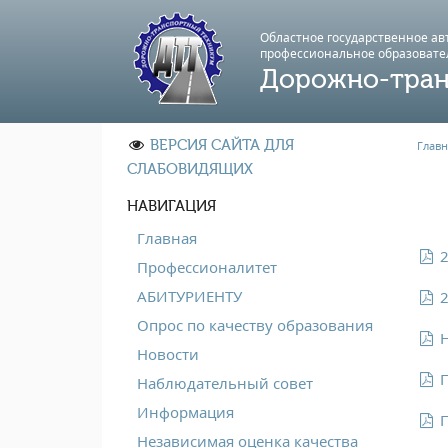
Областное государственное а
профессиональноe образовате
Дорожно-тран
ВЕРСИЯ САЙТА ДЛЯ
Главн
СЛАБОВИДЯЩИХ
НАВИГАЦИЯ
Главная
2
Профессионалитет
АБИТУРИЕНТУ
2
Опрос по качеству образования
Н
Новости
П
Наблюдательный совет
Информация
П
Независимая оценка качества