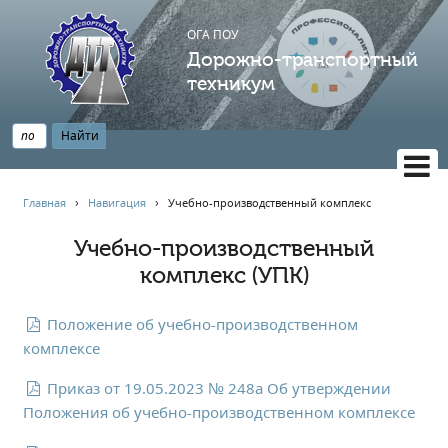
ОГА ПОУ
Дорожно-транспортный
техникум
ВЕРСИЯ САЙТА ДЛЯ СЛАБОВИДЯЩИХ
Главная
›
Навигация
›
Учебно-производственный комплекс
НАВИГАЦИЯ
Учебно-производственный
Главная
комплекс (УПК)
Профессионалитет
АБИТУРИЕНТУ
Положение об учебно-производственном
Опрос по качеству образования
комплексе
Новости
Приказ от 19.05.2023 № 248a Об утверждении
Наблюдательный совет
Положения об учебно-производственном комплексе
Информация