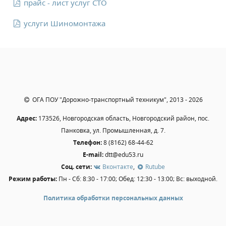
прайс - лист услуг СТО
Независимая оценка качества
Профориентация
услуги Шиномонтажа
Обращения онлайн
Контакты
Региональный центр по профилактике ДДТТ
Учебно-производственный комплекс
Центр карьеры
ОГА ПОУ "Дорожно-транспортный техникум", 2013 - 2026
Противодействие коррупции
Адрес:
173526, Новгородская область, Новгородский район, пос.
Всероссийское чемпионатное движение
Панковка, ул. Промышленная, д. 7.
Региональная инновационная площадка
Телефон:
8 (8162) 68-44-62
E-mail:
dtt@edu53.ru
СВЕДЕНИЯ ОБ ОБРАЗОВАТЕЛЬНОЙ ОРГАНИЗАЦИИ
Соц. сети:
Вконтакте
,
Rutube
Режим работы:
Пн - Сб: 8:30 - 17:00; Обед: 12:30 - 13:00; Вс: выходной.
Основные сведения
Структура и органы управления образовательной
Политика обработки персональных данных
организацией
Документы