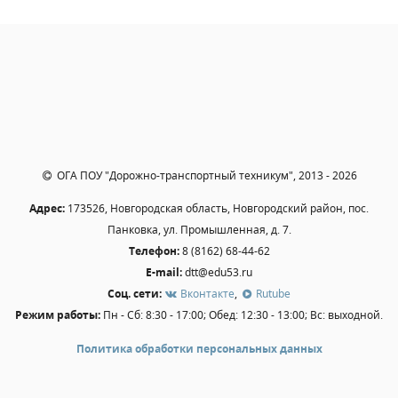
Независимая оценка качества
Профориентация
Обращения онлайн
Контакты
Региональный центр по профилактике ДДТТ
Учебно-производственный комплекс
Центр карьеры
ОГА ПОУ "Дорожно-транспортный техникум", 2013 - 2026
Противодействие коррупции
Адрес:
173526, Новгородская область, Новгородский район, пос.
Всероссийское чемпионатное движение
Панковка, ул. Промышленная, д. 7.
Региональная инновационная площадка
Телефон:
8 (8162) 68-44-62
E-mail:
dtt@edu53.ru
СВЕДЕНИЯ ОБ ОБРАЗОВАТЕЛЬНОЙ ОРГАНИЗАЦИИ
Соц. сети:
Вконтакте
,
Rutube
Режим работы:
Пн - Сб: 8:30 - 17:00; Обед: 12:30 - 13:00; Вс: выходной.
Основные сведения
Структура и органы управления образовательной
Политика обработки персональных данных
организацией
Документы