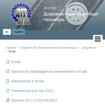
ОГА ПОУ
Дорожно-транспортный
техникум
ВЕРСИЯ САЙТА ДЛЯ СЛАБОВИДЯЩИХ
Главная
›
Сведения об образовательной организации
›
Документы
›
Устав
НАВИГАЦИЯ
Главная
Устав
Профессионалитет
Приказ об утверждении изменений в Устав
АБИТУРИЕНТУ
Изменения в Устав
Опрос по качеству образования
Новости
Изменения в устав 2022
Наблюдательный совет
Приказ 1017 от 05.08.2022
Информация