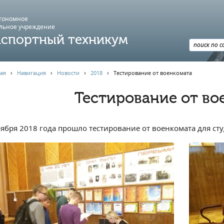
втономное
льное учреждение
спортный техникум
ая
›
Навигация
›
Новости
›
2018
›
Тестирование от военкомата
Тестирование от во
оября 2018 года прошло тестирование от военкомата для сту