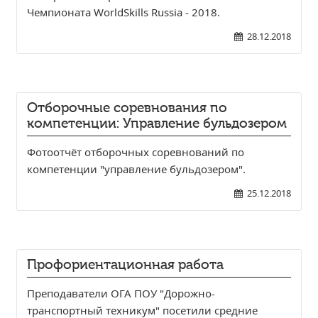
Независимая оценка качества
Чемпионата WorldSkills Russia - 2018.
Профориентация
28.12.2018
Обращения онлайн
Контакты
Региональный центр по профилактике ДДТТ
Отборочные соревнования по
Учебно-производственный комплекс
компетенции: Управление бульдозером
Центр карьеры
Фотоотчёт отборочных соревнований по
Противодействие коррупции
компетенции "управление бульдозером".
Всероссийское чемпионатное движение
25.12.2018
Региональная инновационная площадка
СВЕДЕНИЯ ОБ ОБРАЗОВАТЕЛЬНОЙ ОРГАНИЗАЦИИ
Основные сведения
Профориентационная работа
Структура и органы управления образовательной
организацией
Преподаватели ОГА ПОУ "Дорожно-
транспортный техникум" посетили средние
Документы