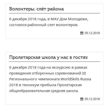
Студенческий совет
Волонтеры: слёт района
Студенческий спортивный клуб
6 декабря 2018 года, в МАУ Дом Молодежи,
состоялся районный слет волонтеров.
МЕТОДИЧЕСКАЯ РАБОТА
05.12.2018
В помощь педагогам и мастерам ПО
ПРОЧЕЕ
История нашего техникума
Пролетарская школа у нас в гостях
Фотографии техникума
6 декабря 2018 года на экскурсию в рамках
проведения отборочных соревнований III
Регионального чемпионата WorldSkills Russia
ПОЛЕЗНЫЕ ССЫЛКИ
2018 в техникум прибыла Пролетарская
Министерство науки и высшего образования
общеобразовательная средняя школа.
РФ
05.12.2018
Главное управление по контролю за оборотом
наркотиков