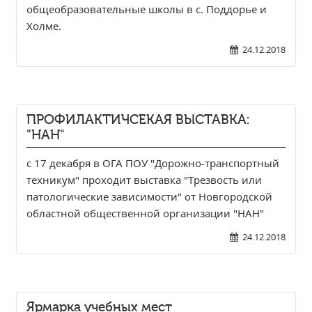
общеобразовательные школы в с. Поддорье и
Образование
Холме.
Образовательные стандарты и требования
24.12.2018
Руководство
Педагогический состав
Материально-техническое обеспечение и
оснащенность образовательного процесса.
ПРОФИЛАКТИЧСЕКАЯ ВЫСТАВКА:
Доступная среда
"НАН"
Стипендии и меры поддержки обучающихся
с 17 декабря в ОГА ПОУ "Дорожно-транспортный
Платные образовательные услуги
техникум" проходит выставка "Трезвость или
Финансово-хозяйственная деятельность
патологические зависимости" от Новгородской
Вакантные места для приёма (перевода)
областной общественной организации "НАН"
Международное сотрудничество
24.12.2018
Организация питания в образовательной
организации
УЧЕБНАЯ РАБОТА
Ярмарка учебных мест