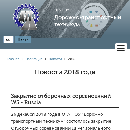
ОГА ПОУ
Дорожно-транспортный
техникум
ВЕРСИЯ САЙТА ДЛЯ СЛАБОВИДЯЩИХ
Главная
›
Навигация
›
Новости
›
2018
НАВИГАЦИЯ
Новости 2018 года
Главная
Профессионалитет
АБИТУРИЕНТУ
Закрытие отборочных соревнований
Опрос по качеству образования
WS - Russia
Новости
26 декабря 2018 года в ОГА ПОУ "Дорожно-
Наблюдательный совет
транспортный техникум" состoялось закрытие
Информация
Отборочных соревнований III Регионального