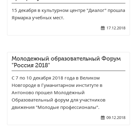
Расписание занятий
15 декабря в культурном центре "Диалог" прошла
Заочное отделение
Ярмарка учебных мест.
Локальные акты
17.12.2018
ВОСПИТАТЕЛЬНАЯ РАБОТА
Безопасность на железной дороге
ГТО
Молодежный образовательный Форум
Дополнительное образование
"Россия 2018"
Информационная безопасность
С 7 по 10 декабря 2018 года в Великом
Информация для детей-сирот
Новгороде в Гуманитарном институте в
Памятные даты военной истории
Антоново прошел Молодёжный
Образовательный форум для участников
Пожарная безопасность
движения "Молодые профессионалы".
Программа воспитания
09.12.2018
Противодействие терроризму
Профилактическая работа
Работа педагога-психолога