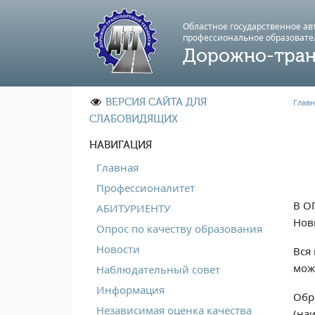
Областное государственное а
профессиональноe образовате
Дорожно-тран
ВЕРСИЯ САЙТА ДЛЯ
Главн
СЛАБОВИДЯЩИХ
НАВИГАЦИЯ
Главная
Профессионалитет
В О
АБИТУРИЕНТУ
Нов
Опрос по качеству образования
Новости
Вся
мож
Наблюдательный совет
Информация
Обр
Независимая оценка качества
(на