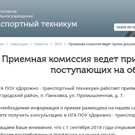
втономное
льное учреждение
спортный техникум
ая
›
Навигация
›
Новости
›
2018
›
Приемная комиссия ведет прием докуме
Приемная комиссия ведет пр
поступающих на о
ГА ПОУ «Дорожно - транспортный техникум» работает приём
городский район, п. Панковка, ул. Промышленная, д. 7.
 необходимая информация о приеме размещена на нашем са
ете получить консультацию в ОГА ПОУ «Дорожно - транспор
ащаем Ваше внимание, что с 1 сентября 2018 года открывае
иболее востребованные профессии на рынке труда):