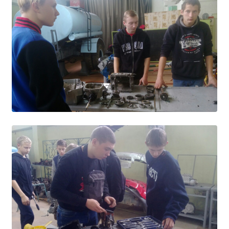
Независимая оценка качества
Профориентация
Обращения онлайн
Контакты
Региональный центр по профилактике ДДТТ
Учебно-производственный комплекс
Центр карьеры
Противодействие коррупции
Всероссийское чемпионатное движение
Региональная инновационная площадка
СВЕДЕНИЯ ОБ ОБРАЗОВАТЕЛЬНОЙ ОРГАНИЗАЦИИ
Основные сведения
Структура и органы управления образовательной
организацией
Документы