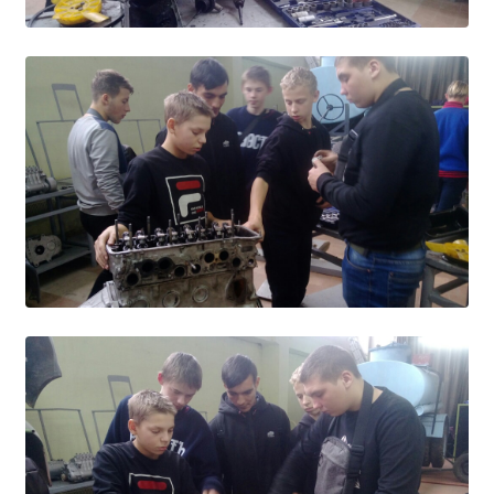
Образование
Образовательные стандарты и требования
Руководство
Педагогический состав
Материально-техническое обеспечение и
оснащенность образовательного процесса.
Доступная среда
Стипендии и меры поддержки обучающихся
Платные образовательные услуги
Финансово-хозяйственная деятельность
Вакантные места для приёма (перевода)
Международное сотрудничество
Организация питания в образовательной
организации
УЧЕБНАЯ РАБОТА