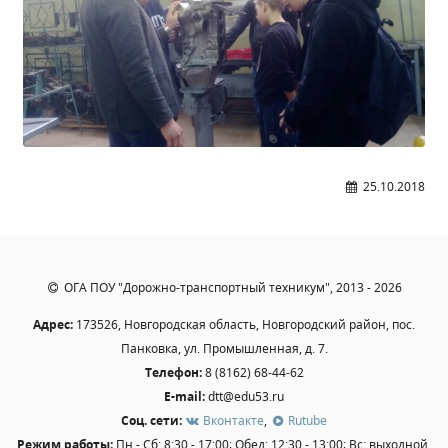
Студенческий совет
Студенческий спортивный клуб
МЕТОДИЧЕСКАЯ РАБОТА
В помощь педагогам и мастерам ПО
25.10.2018
ПРОЧЕЕ
История нашего техникума
Фотографии техникума
ОГА ПОУ "Дорожно-транспортный техникум", 2013 - 2026
Адрес:
173526, Новгородская область, Новгородский район, пос.
ПОЛЕЗНЫЕ ССЫЛКИ
Панковка, ул. Промышленная, д. 7.
Министерство науки и высшего образования
Телефон:
8 (8162) 68-44-62
РФ
E-mail:
dtt@edu53.ru
Главное управление по контролю за оборотом
Соц. сети:
Вконтакте
,
Rutube
наркотиков
Режим работы:
Пн - Сб: 8:30 - 17:00; Обед: 12:30 - 13:00; Вс: выходной.