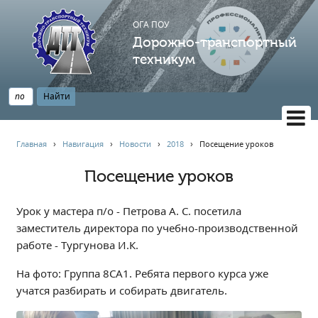
ОГА ПОУ
Дорожно-транспортный
техникум
ВЕРСИЯ САЙТА ДЛЯ СЛАБОВИДЯЩИХ
Главная
›
Навигация
›
Новости
›
2018
›
Посещение уроков
НАВИГАЦИЯ
Посещение уроков
Главная
Профессионалитет
Урок у мастера п/о - Петрова А. С. посетила
АБИТУРИЕНТУ
заместитель директора по учебно-производственной
работе - Тургунова И.К.
Опрос по качеству образования
Новости
На фото: Группа 8СА1. Ребята первого курса уже
Наблюдательный совет
учатся разбирать и собирать двигатель.
Информация