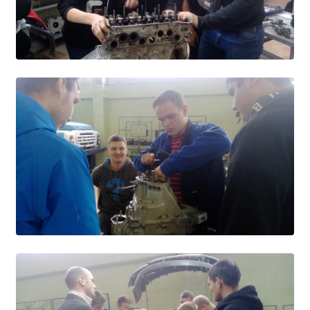
Расписание занятий
Заочное отделение
Локальные акты
ВОСПИТАТЕЛЬНАЯ РАБОТА
Безопасность на железной дороге
ГТО
Дополнительное образование
Информационная безопасность
Информация для детей-сирот
Памятные даты военной истории
Пожарная безопасность
Программа воспитания
Противодействие терроризму
Профилактическая работа
Работа педагога-психолога