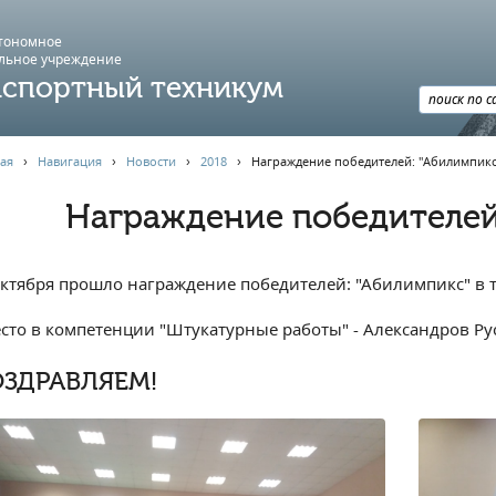
втономное
льное учреждение
спортный техникум
ая
›
Навигация
›
Новости
›
2018
›
Награждение победителей: "Абилимпикс
Награждение победителей
октября прошло награждение победителей: "Абилимпикс" в 
есто в компетенции "Штукатурные работы" - Александров Р
ЗДРАВЛЯЕМ!