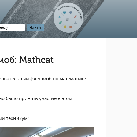
об: Маthcat
азовательный флешмоб по математике.
о было принять участие в этом
ый техникум".