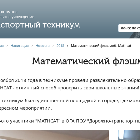
втономное
льное учреждение
спортный техникум
ая
›
Навигация
›
Новости
›
2018
›
Математический флэшмоб: Маthcat
Математический флэшм
ноября 2018 года в техникуме провели развлекательно-обр
НСАТ - отличный способ проверить свои школьные знания!
 техникум был единственной площадкой в городе, где можн
ересном мероприятии.
фото участники "MATHCAT" в ОГА ПОУ "Дорожно-транспортн