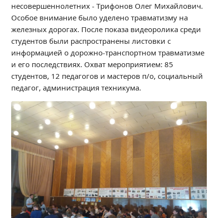
несовершеннолетних - Трифонов Олег Михайлович.
Независимая оценка качества
Особое внимание было уделено травматизму на
Профориентация
железных дорогах. После показа видеоролика среди
Обращения онлайн
студентов были распространены листовки с
Контакты
информацией о дорожно-транспортном травматизме
Региональный центр по профилактике ДДТТ
и его последствиях. Охват мероприятием: 85
студентов, 12 педагогов и мастеров п/о, социальный
Учебно-производственный комплекс
педагог, администрация техникума.
Центр карьеры
Противодействие коррупции
Всероссийское чемпионатное движение
Региональная инновационная площадка
СВЕДЕНИЯ ОБ ОБРАЗОВАТЕЛЬНОЙ ОРГАНИЗАЦИИ
Основные сведения
Структура и органы управления образовательной
организацией
Документы