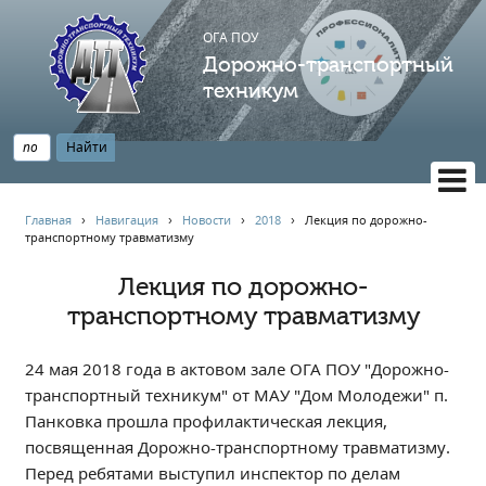
ОГА ПОУ
Дорожно-транспортный
техникум
ВЕРСИЯ САЙТА ДЛЯ СЛАБОВИДЯЩИХ
Главная
›
Навигация
›
Новости
›
2018
›
Лекция по дорожно-
транспортному травматизму
НАВИГАЦИЯ
Главная
Лекция по дорожно-
транспортному травматизму
Профессионалитет
АБИТУРИЕНТУ
24 мая 2018 года в актовом зале ОГА ПОУ "Дорожно-
Опрос по качеству образования
транспортный техникум" от МАУ "Дом Молодежи" п.
Новости
Панковка прошла профилактическая лекция,
Наблюдательный совет
посвященная Дорожно-транспортному травматизму.
Информация
Перед ребятами выступил инспектор по делам