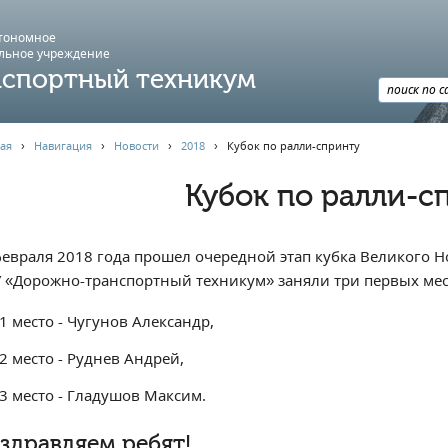
втономное
льное учреждение
спортный техникум
ая
›
Навигация
›
Новости
›
2018
›
Кубок по ралли-спринту
Кубок по ралли-с
февраля 2018 года прошел очередной этап кубка Великого Н
 «Дорожно-транспортный техникум» заняли три первых мест
1 место - Чугунов Александр,
2 место - Руднев Андрей,
3 место - Гладушов Максим.
здравляем ребят!