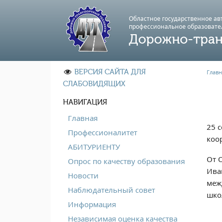
Областное государственное а
профессиональноe образовате
Дорожно-тран
ВЕРСИЯ САЙТА ДЛЯ
Главн
СЛАБОВИДЯЩИХ
НАВИГАЦИЯ
Главная
25 
Профессионалитет
коо
АБИТУРИЕНТУ
От 
Опрос по качеству образования
Ива
Новости
меж
Наблюдательный совет
шко
Информация
Независимая оценка качества