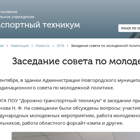
втономное
льное учреждение
спортный техникум
ая
›
Навигация
›
Новости
›
2018
›
Заседание совета по молодежной полити
Заседание совета по молод
сентября, в здании Администрации Новгородского муниципа
рдинационного совета по молодежной политике.
ОГА ПОУ "Дорожно-транспортный техникум" в заседании прин
нова Н. Ф. На совещании были обсуждены вопросы: участи
дународных молодежных мероприятиях, работа молодежног
льников, работа областного форсайт-кэмпа и другие.