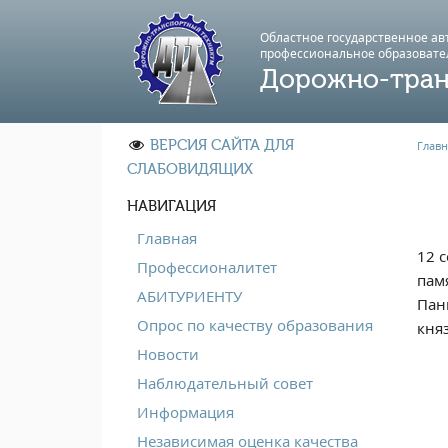
Областное государственное а
профессиональноe образовате
Дорожно-тран
ВЕРСИЯ САЙТА ДЛЯ
Главн
СЛАБОВИДЯЩИХ
НАВИГАЦИЯ
Главная
12 
Профессионалитет
пам
АБИТУРИЕНТУ
Пан
Опрос по качеству образования
княз
Новости
Наблюдательный совет
Информация
Независимая оценка качества