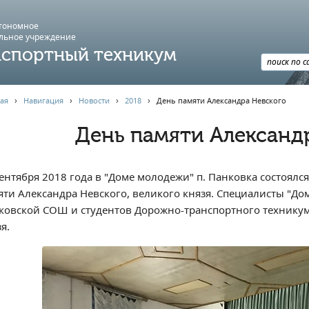
втономное
льное учреждение
спортный техникум
ая
›
Навигация
›
Новости
›
2018
›
День памяти Александра Невского
День памяти Александ
сентября 2018 года в "Доме молодежи" п. Панковка состоя
яти Александра Невского, великого князя. Специалисты "Д
ковской СОШ и студентов Дорожно-транспортного техникум
я.