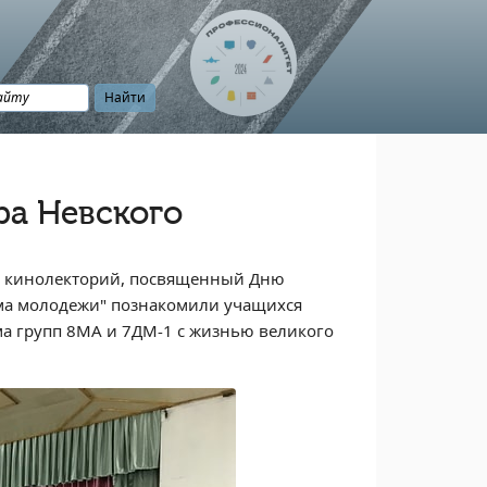
ра Невского
лся кинолекторий, посвященный Дню
ома молодежи" познакомили учащихся
а групп 8МА и 7ДМ-1 с жизнью великого