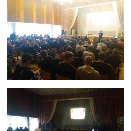
Независимая оценка качества
Профориентация
Обращения онлайн
Контакты
Региональный центр по профилактике ДДТТ
Учебно-производственный комплекс
Центр карьеры
Противодействие коррупции
Всероссийское чемпионатное движение
Региональная инновационная площадка
СВЕДЕНИЯ ОБ ОБРАЗОВАТЕЛЬНОЙ ОРГАНИЗАЦИИ
Основные сведения
Структура и органы управления образовательной
организацией
Документы