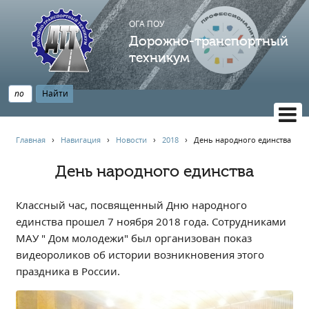
ОГА ПОУ
Дорожно-транспортный
техникум
ВЕРСИЯ САЙТА ДЛЯ СЛАБОВИДЯЩИХ
Главная
›
Навигация
›
Новости
›
2018
›
День народного единства
НАВИГАЦИЯ
День народного единства
Главная
Профессионалитет
Классный час, посвященный Дню народного
АБИТУРИЕНТУ
единства прошел 7 ноября 2018 года. Сотрудниками
МАУ " Дом молодежи" был организован показ
Опрос по качеству образования
видеороликов об истории возникновения этого
Новости
праздника в России.
Наблюдательный совет
Информация