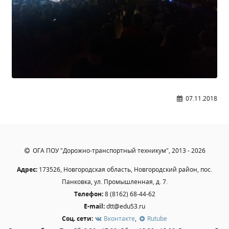
Образование
Образовательные стандарты и требования
Руководство
Педагогический состав
Материально-техническое обеспечение и
оснащенность образовательного процесса.
Доступная среда
07.11.2018
Стипендии и меры поддержки обучающихся
Платные образовательные услуги
Финансово-хозяйственная деятельность
Вакантные места для приёма (перевода)
ОГА ПОУ "Дорожно-транспортный техникум", 2013 - 2026
Международное сотрудничество
Адрес:
173526, Новгородская область, Новгородский район, пос.
Организация питания в образовательной
Панковка, ул. Промышленная, д. 7.
организации
Телефон:
8 (8162) 68-44-62
E-mail:
dtt@edu53.ru
УЧЕБНАЯ РАБОТА
Соц. сети:
Вконтакте
,
Rutube