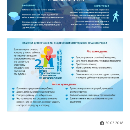
Независимая оценка качества
Профориентация
Обращения онлайн
Контакты
Региональный центр по профилактике ДДТТ
Учебно-производственный комплекс
Центр карьеры
Противодействие коррупции
Всероссийское чемпионатное движение
Региональная инновационная площадка
СВЕДЕНИЯ ОБ ОБРАЗОВАТЕЛЬНОЙ ОРГАНИЗАЦИИ
Основные сведения
Структура и органы управления образовательной
организацией
30.03.2018
Документы