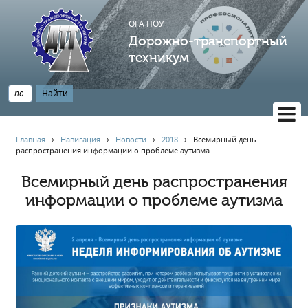
ОГА ПОУ
Дорожно-транспортный
техникум
ВЕРСИЯ САЙТА ДЛЯ СЛАБОВИДЯЩИХ
Главная
›
Навигация
›
Новости
›
2018
›
Всемирный день
распространения информации о проблеме аутизма
НАВИГАЦИЯ
Главная
Всемирный день распространения
информации о проблеме аутизма
Профессионалитет
АБИТУРИЕНТУ
Опрос по качеству образования
Новости
Наблюдательный совет
Информация