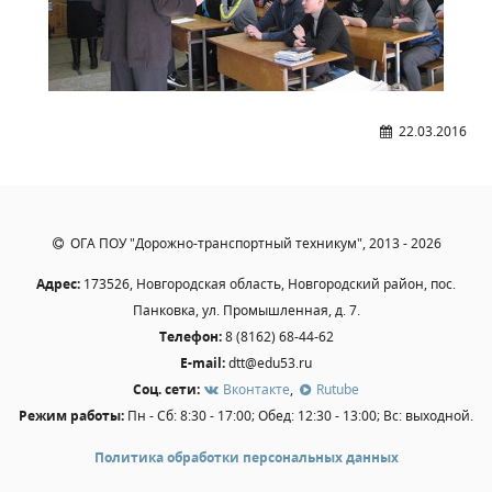
Расписание занятий
Заочное отделение
Локальные акты
22.03.2016
ВОСПИТАТЕЛЬНАЯ РАБОТА
Безопасность на железной дороге
ГТО
Дополнительное образование
ОГА ПОУ "Дорожно-транспортный техникум", 2013 - 2026
Информационная безопасность
Адрес:
173526, Новгородская область, Новгородский район, пос.
Информация для детей-сирот
Панковка, ул. Промышленная, д. 7.
Памятные даты военной истории
Телефон:
8 (8162) 68-44-62
Пожарная безопасность
E-mail:
dtt@edu53.ru
Соц. сети:
Вконтакте
,
Rutube
Программа воспитания
Режим работы:
Пн - Сб: 8:30 - 17:00; Обед: 12:30 - 13:00; Вс: выходной.
Противодействие терроризму
Профилактическая работа
Политика обработки персональных данных
Работа педагога-психолога