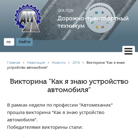
ОГА ПОУ
Дорожно-транспортный
техникум
ВЕРСИЯ САЙТА ДЛЯ СЛАБОВИДЯЩИХ
Главная
›
Навигация
›
Новости
›
2016
›
Викторина "Как я знаю
устройство автомобиля"
НАВИГАЦИЯ
Главная
Викторина "Как я знаю устройство
автомобиля"
Профессионалитет
АБИТУРИЕНТУ
В рамках недели по профессии "Автомеханик"
Опрос по качеству образования
прошла викторина "Как я знаю устройство
Новости
автомобиля".
Наблюдательный совет
Победителями викторины стали:
Информация