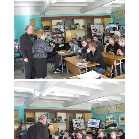
Образование
Образовательные стандарты и требования
Руководство
Педагогический состав
Материально-техническое обеспечение и
оснащенность образовательного процесса.
Доступная среда
Стипендии и меры поддержки обучающихся
Платные образовательные услуги
Финансово-хозяйственная деятельность
Вакантные места для приёма (перевода)
Международное сотрудничество
Организация питания в образовательной
организации
УЧЕБНАЯ РАБОТА