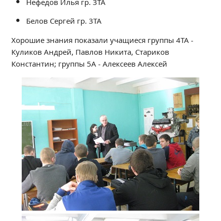
Нефедов Илья гр. 3ТА
Независимая оценка качества
Белов Сергей гр. 3ТА
Профориентация
Обращения онлайн
Хорошие знания показали учащиеся группы 4ТА -
Контакты
Куликов Андрей, Павлов Никита, Стариков
Константин; группы 5А - Алексеев Алексей
Региональный центр по профилактике ДДТТ
Учебно-производственный комплекс
Центр карьеры
Противодействие коррупции
Всероссийское чемпионатное движение
Региональная инновационная площадка
СВЕДЕНИЯ ОБ ОБРАЗОВАТЕЛЬНОЙ ОРГАНИЗАЦИИ
Основные сведения
Структура и органы управления образовательной
организацией
Документы