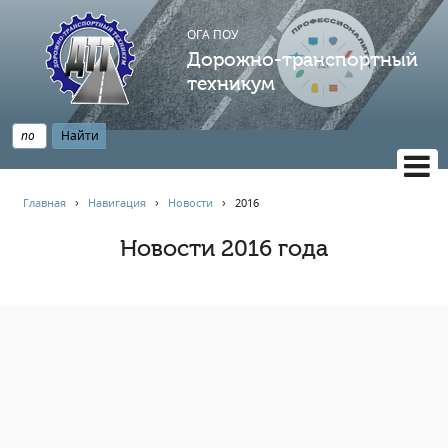
ОГА ПОУ
Дорожно-транспортный
техникум
ВЕРСИЯ САЙТА ДЛЯ СЛАБОВИДЯЩИХ
Главная
›
Навигация
›
Новости
›
2016
НАВИГАЦИЯ
Новости 2016 года
Главная
Профессионалитет
АБИТУРИЕНТУ
Опрос по качеству образования
Новости
Наблюдательный совет
Информация