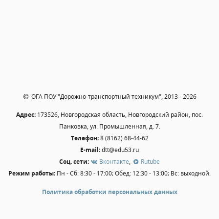
Независимая оценка качества
Профориентация
Обращения онлайн
Контакты
Региональный центр по профилактике ДДТТ
Учебно-производственный комплекс
Центр карьеры
ОГА ПОУ "Дорожно-транспортный техникум", 2013 - 2026
Противодействие коррупции
Адрес:
173526, Новгородская область, Новгородский район, пос.
Всероссийское чемпионатное движение
Панковка, ул. Промышленная, д. 7.
Региональная инновационная площадка
Телефон:
8 (8162) 68-44-62
E-mail:
dtt@edu53.ru
СВЕДЕНИЯ ОБ ОБРАЗОВАТЕЛЬНОЙ ОРГАНИЗАЦИИ
Соц. сети:
Вконтакте
,
Rutube
Режим работы:
Пн - Сб: 8:30 - 17:00; Обед: 12:30 - 13:00; Вс: выходной.
Основные сведения
Структура и органы управления образовательной
Политика обработки персональных данных
организацией
Документы