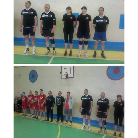
Образование
Образовательные стандарты и требования
Руководство
Педагогический состав
Материально-техническое обеспечение и
оснащенность образовательного процесса.
Доступная среда
Стипендии и меры поддержки обучающихся
Платные образовательные услуги
Финансово-хозяйственная деятельность
Вакантные места для приёма (перевода)
Международное сотрудничество
Организация питания в образовательной
организации
УЧЕБНАЯ РАБОТА