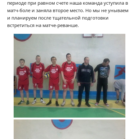
периоде при равном счете наша команда уступила в
Независимая оценка качества
матч-боле и заняла второе место. Но мы не унываем
Профориентация
и планируем после тщательной подготовки
Обращения онлайн
встретиться на матче-реванше.
Контакты
Региональный центр по профилактике ДДТТ
Учебно-производственный комплекс
Центр карьеры
Противодействие коррупции
Всероссийское чемпионатное движение
Региональная инновационная площадка
СВЕДЕНИЯ ОБ ОБРАЗОВАТЕЛЬНОЙ ОРГАНИЗАЦИИ
Основные сведения
Структура и органы управления образовательной
организацией
Документы