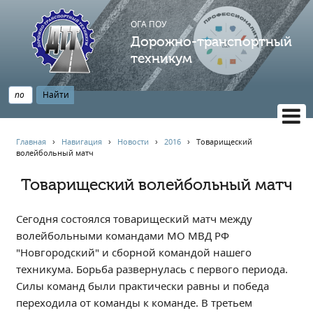
ОГА ПОУ
Дорожно-транспортный
техникум
ВЕРСИЯ САЙТА ДЛЯ СЛАБОВИДЯЩИХ
Главная
›
Навигация
›
Новости
›
2016
›
Товарищеский
волейбольный матч
НАВИГАЦИЯ
Главная
Товарищеский волейбольный матч
Профессионалитет
Сегодня состоялся товарищеский матч между
АБИТУРИЕНТУ
волейбольными командами МО МВД РФ
Опрос по качеству образования
"Новгородский" и сборной командой нашего
Новости
техникума. Борьба развернулась с первого периода.
Наблюдательный совет
Силы команд были практически равны и победа
переходила от команды к команде. В третьем
Информация