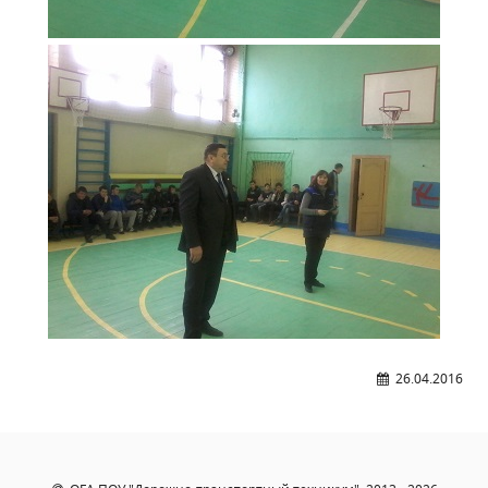
Расписание занятий
Заочное отделение
Локальные акты
ВОСПИТАТЕЛЬНАЯ РАБОТА
Безопасность на железной дороге
ГТО
Дополнительное образование
Информационная безопасность
Информация для детей-сирот
Памятные даты военной истории
Пожарная безопасность
26.04.2016
Программа воспитания
Противодействие терроризму
Профилактическая работа
Работа педагога-психолога