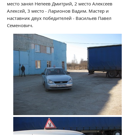
место занял Непеев Дмитрий, 2 место Алексеев
Независимая оценка качества
Алексей, 3 место - Ларионов Вадим. Мастер и
Профориентация
наставник двух победителей - Васильев Павел
Обращения онлайн
Семенович.
Контакты
Региональный центр по профилактике ДДТТ
Учебно-производственный комплекс
Центр карьеры
Противодействие коррупции
Всероссийское чемпионатное движение
Региональная инновационная площадка
СВЕДЕНИЯ ОБ ОБРАЗОВАТЕЛЬНОЙ ОРГАНИЗАЦИИ
Основные сведения
Структура и органы управления образовательной
организацией
Документы