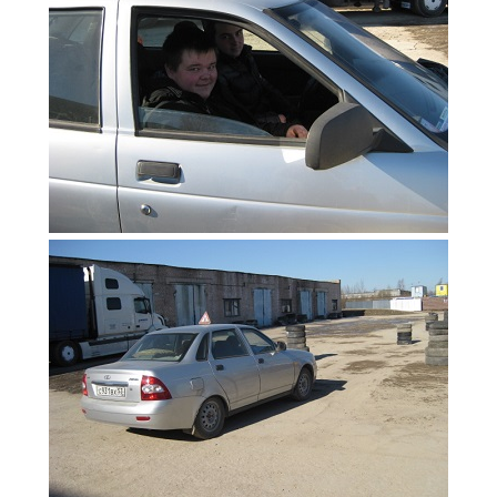
Образование
Образовательные стандарты и требования
Руководство
Педагогический состав
Материально-техническое обеспечение и
оснащенность образовательного процесса.
Доступная среда
Стипендии и меры поддержки обучающихся
Платные образовательные услуги
Финансово-хозяйственная деятельность
Вакантные места для приёма (перевода)
Международное сотрудничество
Организация питания в образовательной
организации
УЧЕБНАЯ РАБОТА