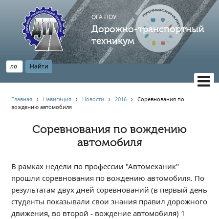
ОГА ПОУ
Дорожно-транспортный
техникум
ВЕРСИЯ САЙТА ДЛЯ СЛАБОВИДЯЩИХ
Главная
›
Навигация
›
Новости
›
2016
›
Соревнования по
вождению автомобиля
НАВИГАЦИЯ
Главная
Соревнования по вождению
автомобиля
Профессионалитет
АБИТУРИЕНТУ
В рамках недели по профессии "Автомеханик"
Опрос по качеству образования
прошли соревнования по вождению автомобиля. По
Новости
результатам двух дней соревнований (в первый день
Наблюдательный совет
студенты показывали свои знания правил дорожного
Информация
движения, во второй - вождение автомобиля) 1