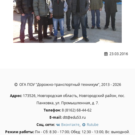
Студенческий совет
Студенческий спортивный клуб
МЕТОДИЧЕСКАЯ РАБОТА
В помощь педагогам и мастерам ПО
23.03.2016
ПРОЧЕЕ
История нашего техникума
Фотографии техникума
ОГА ПОУ "Дорожно-транспортный техникум", 2013 - 2026
Адрес:
173526, Новгородская область, Новгородский район, пос.
ПОЛЕЗНЫЕ ССЫЛКИ
Панковка, ул. Промышленная, д. 7.
Министерство науки и высшего образования
Телефон:
8 (8162) 68-44-62
РФ
E-mail:
dtt@edu53.ru
Главное управление по контролю за оборотом
Соц. сети:
Вконтакте
,
Rutube
наркотиков
Режим работы:
Пн - Сб: 8:30 - 17:00; Обед: 12:30 - 13:00; Вс: выходной.