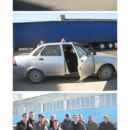
Расписание занятий
Заочное отделение
Локальные акты
ВОСПИТАТЕЛЬНАЯ РАБОТА
Безопасность на железной дороге
ГТО
Дополнительное образование
Информационная безопасность
Информация для детей-сирот
Памятные даты военной истории
Пожарная безопасность
Программа воспитания
Противодействие терроризму
Профилактическая работа
Работа педагога-психолога