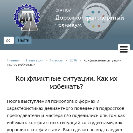
ОГА ПОУ
Дорожно-транспортный
техникум
ВЕРСИЯ САЙТА ДЛЯ СЛАБОВИДЯЩИХ
Главная
›
Навигация
›
Новости
›
2016
›
Конфликтные ситуации.
Как их избежать?
НАВИГАЦИЯ
Главная
Конфликтные ситуации. Как их
избежать?
Профессионалитет
АБИТУРИЕНТУ
После выступления психолога о формах и
Опрос по качеству образования
характеристиках девиантного поведения подростков
Новости
преподаватели и мастера п/о поделились опытом как
Наблюдательный совет
избежать конфликтных ситуаций со студентами, как
Информация
управлять конфликтами. Был сделан вывод: следует