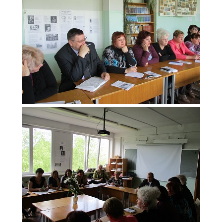
Образование
Образовательные стандарты и требования
Руководство
Педагогический состав
Материально-техническое обеспечение и
оснащенность образовательного процесса.
Доступная среда
Стипендии и меры поддержки обучающихся
Платные образовательные услуги
Финансово-хозяйственная деятельность
Вакантные места для приёма (перевода)
Международное сотрудничество
Организация питания в образовательной
организации
УЧЕБНАЯ РАБОТА