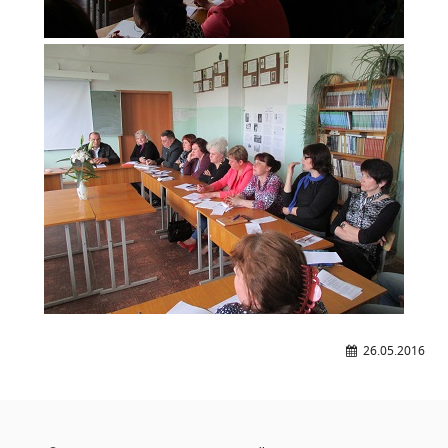
Расписание занятий
Заочное отделение
Локальные акты
ВОСПИТАТЕЛЬНАЯ РАБОТА
Безопасность на железной дороге
ГТО
Дополнительное образование
Информационная безопасность
Информация для детей-сирот
Памятные даты военной истории
Пожарная безопасность
26.05.2016
Программа воспитания
Противодействие терроризму
Профилактическая работа
Работа педагога-психолога