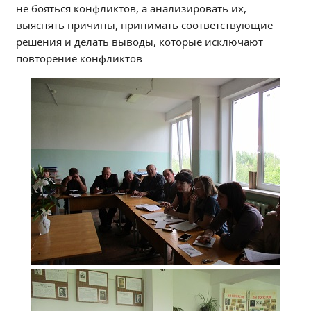
не бояться конфликтов, а анализировать их,
Независимая оценка качества
выяснять причины, принимать соответствующие
Профориентация
решения и делать выводы, которые исключают
Обращения онлайн
повторение конфликтов
Контакты
Региональный центр по профилактике ДДТТ
Учебно-производственный комплекс
Центр карьеры
Противодействие коррупции
Всероссийское чемпионатное движение
Региональная инновационная площадка
СВЕДЕНИЯ ОБ ОБРАЗОВАТЕЛЬНОЙ ОРГАНИЗАЦИИ
Основные сведения
Структура и органы управления образовательной
организацией
Документы