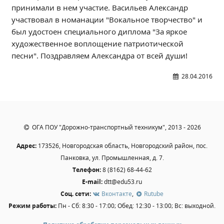
принимали в нем участие. Васильев Александр
Независимая оценка качества
участвовал в номанации "Вокальное творчество" и
Профориентация
был удостоен специального диплома "За яркое
Обращения онлайн
художественное воплощение патриотической
Контакты
песни". Поздравляем Александра от всей души!
Региональный центр по профилактике ДДТТ
28.04.2016
Учебно-производственный комплекс
Центр карьеры
Противодействие коррупции
Всероссийское чемпионатное движение
ОГА ПОУ "Дорожно-транспортный техникум", 2013 - 2026
Региональная инновационная площадка
Адрес:
173526, Новгородская область, Новгородский район, пос.
Панковка, ул. Промышленная, д. 7.
СВЕДЕНИЯ ОБ ОБРАЗОВАТЕЛЬНОЙ ОРГАНИЗАЦИИ
Телефон:
8 (8162) 68-44-62
Основные сведения
E-mail:
dtt@edu53.ru
Соц. сети:
Вконтакте
,
Rutube
Структура и органы управления образовательной
организацией
Режим работы:
Пн - Сб: 8:30 - 17:00; Обед: 12:30 - 13:00; Вс: выходной.
Документы