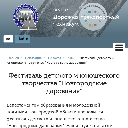
ОГА ПОУ
Дорожно-транспортный
техникум
ВЕРСИЯ САЙТА ДЛЯ СЛАБОВИДЯЩИХ
Главная
›
Навигация
›
Новости
›
2016
›
Фестиваль детского и
юношеского творчества "Новгородские дарования"
НАВИГАЦИЯ
Главная
Фестиваль детского и юношеского
творчества "Новгородские
Профессионалитет
дарования"
АБИТУРИЕНТУ
Опрос по качеству образования
Департаментом образования и молодежной
Новости
политики Новгородской области проводился
Наблюдательный совет
фестиваль детского и юношеского творчества
Информация
"Новгородские дарования". Наши студенты также