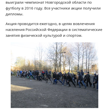
выиграли чемпионат Новгородской области по
Независимая оценка качества
футболу в 2016 году. Все участники акции получили
Профориентация
дипломы.
Обращения онлайн
Акция проводится ежегодно, в целях вовлечения
Контакты
населения Российской Федерации в систематические
Региональный центр по профилактике ДДТТ
занятия физической культурой и спортом.
Учебно-производственный комплекс
Центр карьеры
Противодействие коррупции
Всероссийское чемпионатное движение
Региональная инновационная площадка
СВЕДЕНИЯ ОБ ОБРАЗОВАТЕЛЬНОЙ ОРГАНИЗАЦИИ
Основные сведения
Структура и органы управления образовательной
организацией
Документы