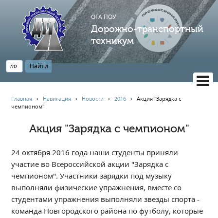
ОГА ПОУ
Дорожно-транспортный
техникум
ВЕРСИЯ САЙТА ДЛЯ СЛАБОВИДЯЩИХ
Главная
›
Навигация
›
Новости
›
2016
›
Акция "Зарядка с
чемпионом"
НАВИГАЦИЯ
Главная
Акция "Зарядка с чемпионом"
Профессионалитет
24 октября 2016 года наши студенты приняли
АБИТУРИЕНТУ
участие во Всероссийской акции "Зарядка с
Опрос по качеству образования
чемпионом". Участники зарядки под музыку
Новости
выполняли физические упражнения, вместе со
Наблюдательный совет
студентами упражнения выполняли звезды спорта -
команда Новгородского района по футболу, которые
Информация