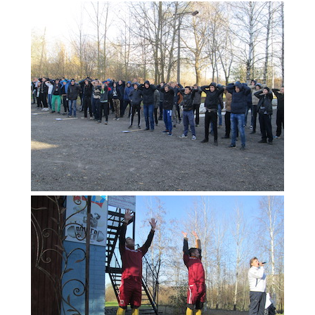
Образование
Образовательные стандарты и требования
Руководство
Педагогический состав
Материально-техническое обеспечение и
оснащенность образовательного процесса.
Доступная среда
Стипендии и меры поддержки обучающихся
Платные образовательные услуги
Финансово-хозяйственная деятельность
Вакантные места для приёма (перевода)
Международное сотрудничество
Организация питания в образовательной
организации
УЧЕБНАЯ РАБОТА