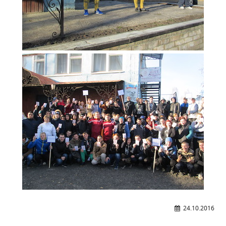
Расписание занятий
Заочное отделение
Локальные акты
ВОСПИТАТЕЛЬНАЯ РАБОТА
Безопасность на железной дороге
ГТО
Дополнительное образование
Информационная безопасность
Информация для детей-сирот
Памятные даты военной истории
Пожарная безопасность
Программа воспитания
Противодействие терроризму
24.10.2016
Профилактическая работа
Работа педагога-психолога