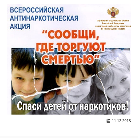
Независимая оценка качества
Профориентация
Обращения онлайн
Контакты
Региональный центр по профилактике ДДТТ
Учебно-производственный комплекс
Центр карьеры
Противодействие коррупции
Всероссийское чемпионатное движение
Региональная инновационная площадка
СВЕДЕНИЯ ОБ ОБРАЗОВАТЕЛЬНОЙ ОРГАНИЗАЦИИ
Основные сведения
Структура и органы управления образовательной
11.12.2013
организацией
Документы