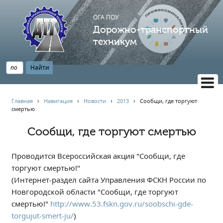
ОГА ПОУ
Дорожно-транспортный
техникум
ВЕРСИЯ САЙТА ДЛЯ СЛАБОВИДЯЩИХ
Главная
›
Навигация
›
Новости
›
2013
›
Сообщи, где торгуют
смертью
НАВИГАЦИЯ
Главная
Сообщи, где торгуют смертью
Профессионалитет
Проводится Всероссийская акция "Сообщи, где
АБИТУРИЕНТУ
торгуют смертью!"
Опрос по качеству образования
(Интернет-раздел сайта Управления ФСКН России по
Новости
Новгородской области "Сообщи, где торгуют
Наблюдательный совет
смертью!"
http://www.53.fskn.gov.ru/soobschi-gde-
torgujut-smert-ju/
)
Информация