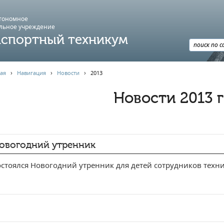
втономное
льное учреждение
спортный техникум
ая
›
Навигация
›
Новости
›
2013
Новости 2013 
овогодний утренник
стоялся Новогодний утренник для детей сотрудников техни