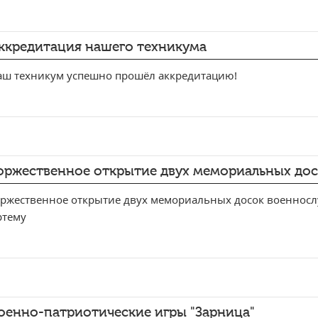
ккредитация нашего техникума
аш техникум успешно прошёл аккредитацию!
оржественное открытие двух мемориальных до
оржественное открытие двух мемориальных досок военнос
ртему
оенно-патриотические игры "Зарница"