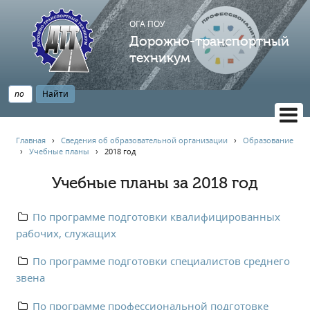
ОГА ПОУ
Дорожно-транспортный
техникум
ВЕРСИЯ САЙТА ДЛЯ СЛАБОВИДЯЩИХ
Главная
›
Сведения об образовательной организации
›
Образование
›
Учебные планы
›
2018 год
НАВИГАЦИЯ
Главная
Учебные планы за 2018 год
Профессионалитет
По программе подготовки квалифицированных
АБИТУРИЕНТУ
рабочих, служащих
Опрос по качеству образования
Новости
По программе подготовки специалистов среднего
звена
Наблюдательный совет
Информация
По программе профессиональной подготовке