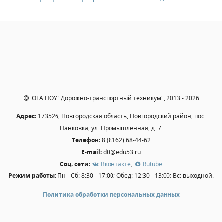
Независимая оценка качества
Профориентация
Обращения онлайн
Контакты
Региональный центр по профилактике ДДТТ
Учебно-производственный комплекс
Центр карьеры
ОГА ПОУ "Дорожно-транспортный техникум", 2013 - 2026
Противодействие коррупции
Адрес:
173526, Новгородская область, Новгородский район, пос.
Всероссийское чемпионатное движение
Панковка, ул. Промышленная, д. 7.
Региональная инновационная площадка
Телефон:
8 (8162) 68-44-62
E-mail:
dtt@edu53.ru
СВЕДЕНИЯ ОБ ОБРАЗОВАТЕЛЬНОЙ ОРГАНИЗАЦИИ
Соц. сети:
Вконтакте
,
Rutube
Режим работы:
Пн - Сб: 8:30 - 17:00; Обед: 12:30 - 13:00; Вс: выходной.
Основные сведения
Структура и органы управления образовательной
Политика обработки персональных данных
организацией
Документы