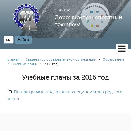
ОГА ПОУ
Дорожно-транспортный
техникум
ВЕРСИЯ САЙТА ДЛЯ СЛАБОВИДЯЩИХ
Главная
›
Сведения об образовательной организации
›
Образование
›
Учебные планы
›
2016 год
НАВИГАЦИЯ
Главная
Учебные планы за 2016 год
Профессионалитет
По программе подготовки специалистов среднего
АБИТУРИЕНТУ
звена
Опрос по качеству образования
Новости
Наблюдательный совет
Информация