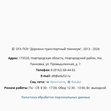
Независимая оценка качества
Профориентация
Обращения онлайн
Контакты
Региональный центр по профилактике ДДТТ
Учебно-производственный комплекс
Центр карьеры
ОГА ПОУ "Дорожно-транспортный техникум", 2013 - 2026
Противодействие коррупции
Адрес:
173526, Новгородская область, Новгородский район, пос.
Всероссийское чемпионатное движение
Панковка, ул. Промышленная, д. 7.
Региональная инновационная площадка
Телефон:
8 (8162) 68-44-62
E-mail:
dtt@edu53.ru
СВЕДЕНИЯ ОБ ОБРАЗОВАТЕЛЬНОЙ ОРГАНИЗАЦИИ
Соц. сети:
Вконтакте
,
Rutube
Режим работы:
Пн - Сб: 8:30 - 17:00; Обед: 12:30 - 13:00; Вс: выходной.
Основные сведения
Структура и органы управления образовательной
Политика обработки персональных данных
организацией
Документы