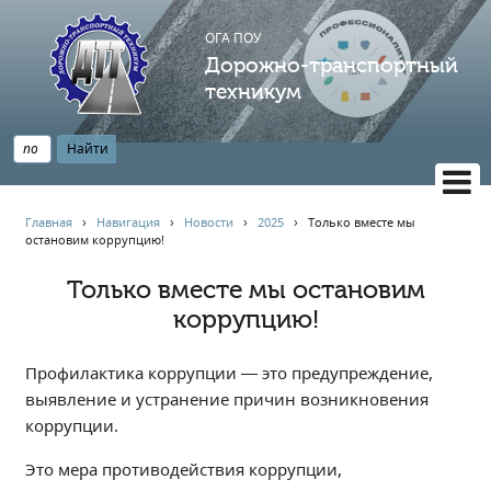
ОГА ПОУ
Дорожно-транспортный
техникум
ВЕРСИЯ САЙТА ДЛЯ СЛАБОВИДЯЩИХ
Главная
›
Навигация
›
Новости
›
2025
›
Только вместе мы
остановим коррупцию!
НАВИГАЦИЯ
Главная
Только вместе мы остановим
коррупцию!
Профессионалитет
АБИТУРИЕНТУ
Профилактика коррупции — это предупреждение,
Опрос по качеству образования
выявление и устранение причин возникновения
Новости
коррупции.
Наблюдательный совет
Это мера противодействия коррупции,
Информация