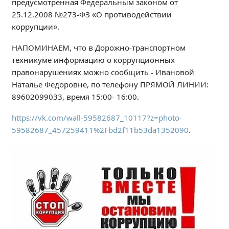
предусмотренная Федеральным законом от
Независимая оценка качества
25.12.2008 №273-ФЗ «О противодействии
Профориентация
коррупции».
Обращения онлайн
НАПОМИНАЕМ, что в Дорожно-транспортном
Контакты
техникуме информацию о коррупционных
Региональный центр по профилактике ДДТТ
правонарушениях можно сообщить - Ивановой
Учебно-производственный комплекс
Наталье Федоровне, по телефону ПРЯМОЙ ЛИНИИ:
Центр карьеры
89602099033, время 15:00- 16:00.
Противодействие коррупции
https://vk.com/wall-59582687_10117?z=photo-
Всероссийское чемпионатное движение
59582687_457259411%2Fbd2f11b53da1352090
.
Региональная инновационная площадка
СВЕДЕНИЯ ОБ ОБРАЗОВАТЕЛЬНОЙ ОРГАНИЗАЦИИ
Основные сведения
Структура и органы управления образовательной
организацией
Документы