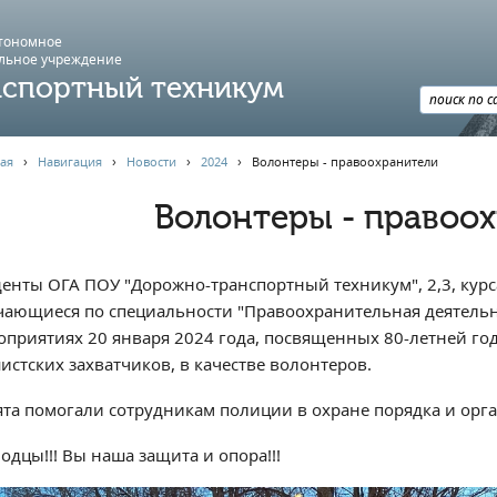
втономное
льное учреждение
спортный техникум
ая
›
Навигация
›
Новости
›
2024
›
Волонтеры - правоохранители
Волонтеры - правоо
денты ОГА ПОУ "Дорожно-транспортный техникум", 2,3, курса
чающиеся по специальности "Правоохранительная деятельн
оприятиях 20 января 2024 года, посвященных 80-летней г
истских захватчиков, в качестве волонтеров.
ята помогали сотрудникам полиции в охране порядка и орг
одцы!!! Вы наша защита и опора!!!