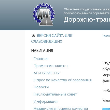
Областное государственное а
профессиональноe образовате
Дорожно-тран
ВЕРСИЯ САЙТА ДЛЯ
Главн
СЛАБОВИДЯЩИХ
НАВИГАЦИЯ
Главная
Сту
Профессионалитет
обу
АБИТУРИЕНТУ
мер
Опрос по качеству образования
фаш
Новости
Реб
Наблюдательный совет
Мол
Информация
Независимая оценка качества