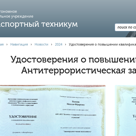
втономное
льное учреждение
спортный техникум
ая
›
Навигация
›
Новости
›
2024
›
Удостоверения о повышении квалифика
Удостоверения о повышени
Антитеррористическая з