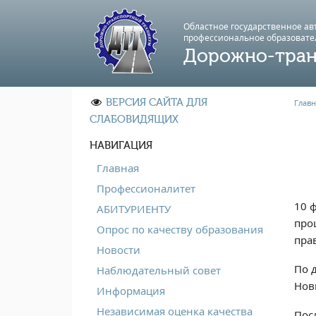
Областное государственное а
профессиональноe образовате
Дорожно-тран
ВЕРСИЯ САЙТА ДЛЯ
Главн
СЛАБОВИДЯЩИХ
НАВИГАЦИЯ
Главная
Профессионалитет
10 
АБИТУРИЕНТУ
про
Опрос по качеству образования
пра
Новости
По 
Наблюдательный совет
Нов
Информация
Независимая оценка качества
Пос