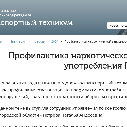
втономное
льное учреждение
спортный техникум
ая
›
Навигация
›
Новости
›
2024
›
Профилактика наркотической зависимо
Профилактика наркотическо
употребления
февраля 2024 года в ОГА ПОУ "Дорожно-транспортный техник
шла профилактическая лекция по профилактике употреблени
вонарушений, связанных с незаконным оборотом наркотиче
данной теме выступила сотрудник Управления по контролю
городской области - Петрова Наталья Андреевна.
ле просмотра видеороликов обучающимся выдали буклеты "