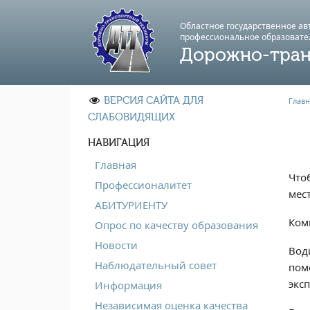
Областное государственное а
профессиональноe образовате
Дорожно-тран
ВЕРСИЯ САЙТА ДЛЯ
Главн
СЛАБОВИДЯЩИХ
НАВИГАЦИЯ
Главная
Что
Профессионалитет
мес
АБИТУРИЕНТУ
Ком
Опрос по качеству образования
Новости
Вод
Наблюдательный совет
пом
экс
Информация
Независимая оценка качества