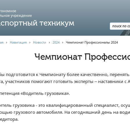
втономное
льное учреждение
спортный техникум
ая
›
Навигация
›
Новости
›
2024
›
Чемпионат Профессионалы 2024
Чемпионат Професси
бы подготовится к Чемпионату более качественно, перенять
та, участников помогают готовить эксперты – наставники с 
петенция «Водитель грузовика».
итель грузовика - это квалифицированный специалист, ос
ощью грузового автомобиля. На сегодняшний день на води
педитора.