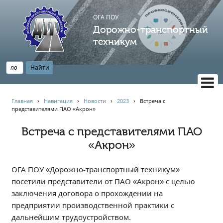
ОГА ПОУ
Дорожно-транспортный
техникум
ВЕРСИЯ САЙТА ДЛЯ СЛАБОВИДЯЩИХ
Главная
›
Навигация
›
Новости
›
2023
›
Встреча с
представителями ПАО «Акрон»
НАВИГАЦИЯ
Главная
Встреча с представителями ПАО
«Акрон»
Профессионалитет
АБИТУРИЕНТУ
ОГА ПОУ «Дорожно-транспортный техникум»
Опрос по качеству образования
посетили представители от ПАО «Акрон» с целью
Новости
заключения договора о прохождении на
Наблюдательный совет
предприятии производственной практики с
Информация
дальнейшим трудоустройством.