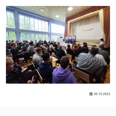
Расписание занятий
Заочное отделение
Локальные акты
ВОСПИТАТЕЛЬНАЯ РАБОТА
Безопасность на железной дороге
ГТО
Дополнительное образование
Информационная безопасность
Информация для детей-сирот
Памятные даты военной истории
Пожарная безопасность
Программа воспитания
05.10.2023
Противодействие терроризму
Профилактическая работа
Работа педагога-психолога