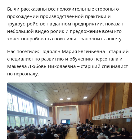
Независимая оценка качества
Были рассказаны все положительные стороны о
Профориентация
прохождении производственной практики и
Обращения онлайн
трудоустройстве на данном предприятии, показан
небольшой видео ролик и предложение всем кто
Контакты
хочет попробовать свои силы – заполнить анкету.
Региональный центр по профилактике ДДТТ
Учебно-производственный комплекс
Нас посетили: Подолян Мария Евгеньевна - старший
Центр карьеры
специалист по развитию и обучению персонала и
Макеева Любовь Николаевна – старший специалист
Противодействие коррупции
по персоналу.
Всероссийское чемпионатное движение
Региональная инновационная площадка
СВЕДЕНИЯ ОБ ОБРАЗОВАТЕЛЬНОЙ ОРГАНИЗАЦИИ
Основные сведения
Структура и органы управления образовательной
организацией
Документы