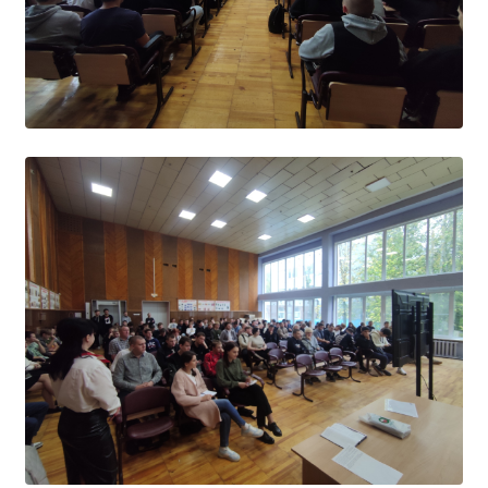
Образование
Образовательные стандарты и требования
Руководство
Педагогический состав
Материально-техническое обеспечение и
оснащенность образовательного процесса.
Доступная среда
Стипендии и меры поддержки обучающихся
Платные образовательные услуги
Финансово-хозяйственная деятельность
Вакантные места для приёма (перевода)
Международное сотрудничество
Организация питания в образовательной
организации
УЧЕБНАЯ РАБОТА