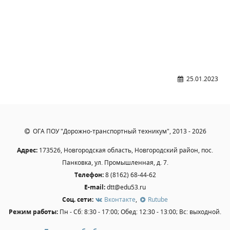
Образование
Образовательные стандарты и требования
Руководство
Педагогический состав
Материально-техническое обеспечение и
25.01.2023
оснащенность образовательного процесса.
Доступная среда
Стипендии и меры поддержки обучающихся
Платные образовательные услуги
ОГА ПОУ "Дорожно-транспортный техникум", 2013 - 2026
Финансово-хозяйственная деятельность
Вакантные места для приёма (перевода)
Адрес:
173526, Новгородская область, Новгородский район, пос.
Панковка, ул. Промышленная, д. 7.
Международное сотрудничество
Телефон:
8 (8162) 68-44-62
Организация питания в образовательной
E-mail:
dtt@edu53.ru
организации
Соц. сети:
Вконтакте
,
Rutube
Режим работы:
Пн - Сб: 8:30 - 17:00; Обед: 12:30 - 13:00; Вс: выходной.
УЧЕБНАЯ РАБОТА