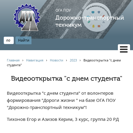
ОГА ПОУ
Дорожно-транспортный
техникум
ВЕРСИЯ САЙТА ДЛЯ СЛАБОВИДЯЩИХ
Главная
›
Навигация
›
Новости
›
2023
›
Видеооткрытка "с днем
студента"
НАВИГАЦИЯ
Главная
Видеооткрытка "с днем студента"
Профессионалитет
Видеооткрытка "с днем студента" от волонтеров
АБИТУРИЕНТУ
формирования "Дороги жизни " на базе ОГА ПОУ
Опрос по качеству образования
"Дорожно-транспортный техникум"!
Новости
Тихонов Егор и Азизов Керим, 3 курс, группа 20 РД
Наблюдательный совет
Информация