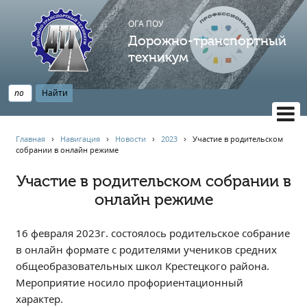
ОГА ПОУ
Дорожно-транспортный
техникум
ВЕРСИЯ САЙТА ДЛЯ СЛАБОВИДЯЩИХ
Главная
›
Навигация
›
Новости
›
2023
›
Участие в родительском
собрании в онлайн режиме
НАВИГАЦИЯ
Главная
Участие в родительском собрании в
онлайн режиме
Профессионалитет
АБИТУРИЕНТУ
16 февраля 2023г. состоялось родительское собрание
Опрос по качеству образования
в онлайн формате с родителями учеников средних
Новости
общеобразовательных школ Крестецкого района.
Наблюдательный совет
Мероприятие носило профориентационный
Информация
характер.