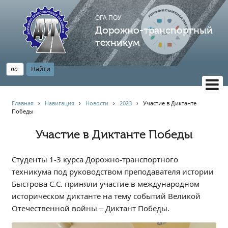
ОГА ПОУ
Дорожно-транспортный
техникум
ВЕРСИЯ САЙТА ДЛЯ СЛАБОВИДЯЩИХ
Главная
›
Навигация
›
Новости
›
2023
›
Участие в Диктанте
Победы
НАВИГАЦИЯ
Главная
Участие в Диктанте Победы
Профессионалитет
Студенты 1-3 курса Дорожно-транспортного
АБИТУРИЕНТУ
техникума под руководством преподавателя истории
Опрос по качеству образования
Быстрова С.С. приняли участие в международном
Новости
историческом диктанте на тему событий Великой
Наблюдательный совет
Отечественной войны – Диктант Победы.
Информация