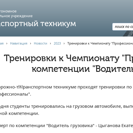
втономное
льное учреждение
спортный техникум
ая
›
Навигация
›
Новости
›
2023
›
Тренировки к Чемпионату "Профессиона
Тренировки к Чемпионату "П
компетенции "Водитель
орожно-т￼ранспортном техникуме проходят тренировки по 
офессионалы".
одня студенты тренировались на грузовом автомобиле, вы
ной компетенции.
перт по компетенции "Водитель грузовика" - Цыганова Екат