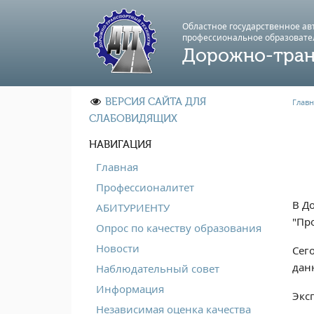
Областное государственное а
профессиональноe образовате
Дорожно-тран
ВЕРСИЯ САЙТА ДЛЯ
Главн
СЛАБОВИДЯЩИХ
НАВИГАЦИЯ
Главная
Профессионалитет
В Д
АБИТУРИЕНТУ
"Пр
Опрос по качеству образования
Новости
Сег
дан
Наблюдательный совет
Информация
Экс
Независимая оценка качества