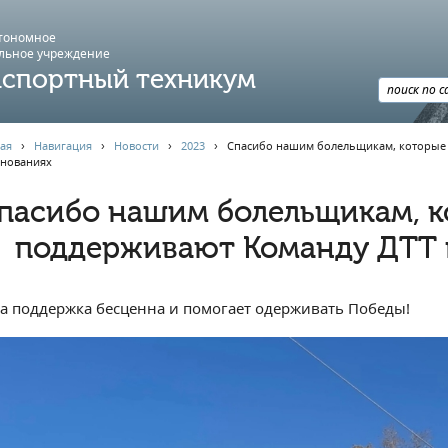
втономное
льное учреждение
спортный техникум
ая
›
Навигация
›
Новости
›
2023
›
Спасибо нашим болельщикам, которые 
внованиях
пасибо нашим болельщикам, к
поддерживают Команду ДТТ 
а поддержка бесценна и помогает одерживать Победы!