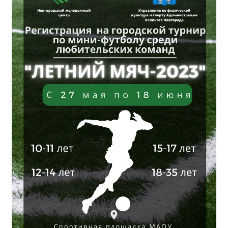
Независимая оценка качества
Профориентация
Обращения онлайн
Контакты
Региональный центр по профилактике ДДТТ
Учебно-производственный комплекс
Центр карьеры
Противодействие коррупции
Всероссийское чемпионатное движение
Региональная инновационная площадка
СВЕДЕНИЯ ОБ ОБРАЗОВАТЕЛЬНОЙ ОРГАНИЗАЦИИ
Основные сведения
Структура и органы управления образовательной
организацией
Документы