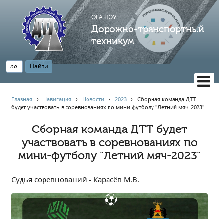
ОГА ПОУ
Дорожно-транспортный
техникум
ВЕРСИЯ САЙТА ДЛЯ СЛАБОВИДЯЩИХ
Главная
›
Навигация
›
Новости
›
2023
›
Сборная команда ДТТ
будет участвовать в соревнованиях по мини-футболу "Летний мяч-2023"
НАВИГАЦИЯ
Главная
Сборная команда ДТТ будет
участвовать в соревнованиях по
Профессионалитет
мини-футболу "Летний мяч-2023"
АБИТУРИЕНТУ
Опрос по качеству образования
Судья соревнований - Карасёв М.В.
Новости
Наблюдательный совет
Информация