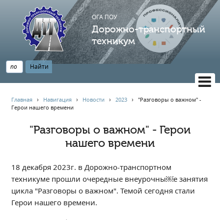
ОГА ПОУ
Дорожно-транспортный
техникум
ВЕРСИЯ САЙТА ДЛЯ СЛАБОВИДЯЩИХ
Главная
›
Навигация
›
Новости
›
2023
›
"Разговоры о важном" -
Герои нашего времени
НАВИГАЦИЯ
Главная
"Разговоры о важном" - Герои
нашего времени
Профессионалитет
АБИТУРИЕНТУ
18 декабря 2023г. в Дорожно-транспортном
Опрос по качеству образования
техникуме прошли очередные внеурочны￼е занятия
Новости
цикла "Разговоры о важном". Темой сегодня стали
Наблюдательный совет
Герои нашего времени.
Информация