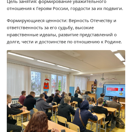
Цель занятия: формирование уважительного
Независимая оценка качества
отношения к Героям России, гордости за их подвиги.
Профориентация
Формирующиеся ценности: Верность Отечеству и
Обращения онлайн
ответственность за его судьбу, высокие
Контакты
нравственные идеалы, развитие представлений о
Региональный центр по профилактике ДДТТ
долге, чести и достоинстве по отношению к Родине.
Учебно-производственный комплекс
Центр карьеры
Противодействие коррупции
Всероссийское чемпионатное движение
Региональная инновационная площадка
СВЕДЕНИЯ ОБ ОБРАЗОВАТЕЛЬНОЙ ОРГАНИЗАЦИИ
Основные сведения
Структура и органы управления образовательной
организацией
Документы