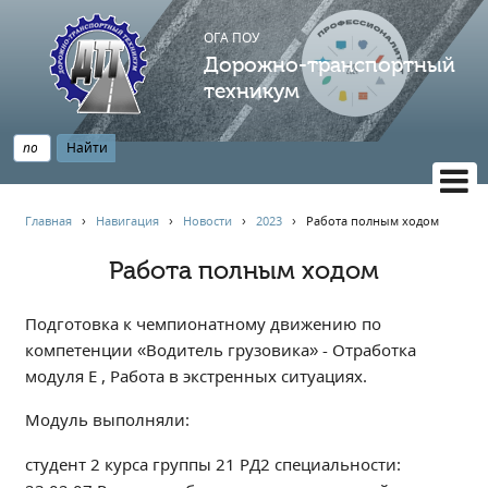
ОГА ПОУ
Дорожно-транспортный
техникум
ВЕРСИЯ САЙТА ДЛЯ СЛАБОВИДЯЩИХ
Главная
›
Навигация
›
Новости
›
2023
›
Работа полным ходом
НАВИГАЦИЯ
Работа полным ходом
Главная
Профессионалитет
Подготовка к чемпионатному движению по
АБИТУРИЕНТУ
компетенции «Водитель грузовика» - Отработка
модуля Е , Работа в экстренных ситуациях.
Опрос по качеству образования
Новости
Модуль выполняли:
Наблюдательный совет
студент 2 курса группы 21 РД2 специальности:
Информация