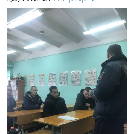
Студенческий совет
Студенческий спортивный клуб
МЕТОДИЧЕСКАЯ РАБОТА
В помощь педагогам и мастерам ПО
ПРОЧЕЕ
История нашего техникума
Фотографии техникума
ПОЛЕЗНЫЕ ССЫЛКИ
Министерство науки и высшего образования
РФ
Главное управление по контролю за оборотом
наркотиков