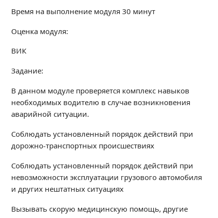
Образование
Время на выполнение модуля 30 минут
Образовательные стандарты и требования
Оценка модуля:
Руководство
ВИК
Педагогический состав
Материально-техническое обеспечение и
Задание:
оснащенность образовательного процесса.
Доступная среда
В данном модуле проверяется комплекс навыков
Стипендии и меры поддержки обучающихся
необходимых водителю в случае возникновения
аварийной ситуации.
Платные образовательные услуги
Финансово-хозяйственная деятельность
Соблюдать установленный порядок действий при
Вакантные места для приёма (перевода)
дорожно-транспортных происшествиях
Международное сотрудничество
Соблюдать установленный порядок действий при
Организация питания в образовательной
невозможности эксплуатации грузового автомобиля
организации
и других нештатных ситуациях
УЧЕБНАЯ РАБОТА
Вызывать скорую медицинскую помощь, другие