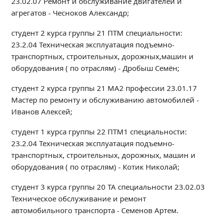
23.02.07 Ремонт и обслуживание двигателей и
Независимая оценка качества
агрегатов - Чесноков Александр;
Профориентация
студент 2 курса группы 21 ПТМ специальности:
Обращения онлайн
23.2.04 Техническая эксплуатация подъемно-
Контакты
транспортных, строительных, дорожных,машин и
Региональный центр по профилактике ДДТТ
оборудования ( по отраслям) - Дробыш Семён;
Учебно-производственный комплекс
студент 2 курса группы 21 МА2 профессии 23.01.17
Центр карьеры
Мастер по ремонту и обслуживанию автомобилей -
Противодействие коррупции
Иванов Алексей;
Всероссийское чемпионатное движение
студент 1 курса группы 22 ПТМ1 специальности:
Региональная инновационная площадка
23.2.04 Техническая эксплуатация подъемно-
транспортных, строительных, дорожных, машин и
СВЕДЕНИЯ ОБ ОБРАЗОВАТЕЛЬНОЙ ОРГАНИЗАЦИИ
оборудования ( по отраслям) - Котик Николай;
Основные сведения
студент 3 курса группы 20 ТА специальности 23.02.03
Структура и органы управления образовательной
Техническое обслуживание и ремонт
организацией
автомобильного транспорта - Семенов Артем.
Документы