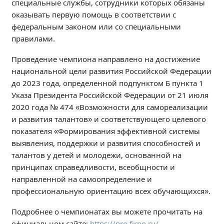
специальные службы, сотрудники которых обязаны
Расписание занятий
оказывать первую помощь в соответствии с
Заочное отделение
федеральным законом или со специальными
Локальные акты
правилами.
Проведение чемпиона направлено на достижение
ВОСПИТАТЕЛЬНАЯ РАБОТА
национальной цели развития Российской Федерации
Безопасность на железной дороге
до 2023 года, определенной подпунктом Б пункта 1
ГТО
Указа Президента Российской Федерации от 21 июля
Дополнительное образование
2020 года № 474 «Возможности для самореализации
и развития талантов» и соответствующего целевого
Информационная безопасность
показателя «Формирования эффективной системы
Информация для детей-сирот
выявления, поддержки и развития способностей и
Памятные даты военной истории
талантов у детей и молодежи, основанной на
Пожарная безопасность
принципах справедливости, всеобщности и
Программа воспитания
направленной на самоопределение и
профессиональную ориентацию всех обучающихся».
Противодействие терроризму
Профилактическая работа
Подробнее о чемпионатах вы можете прочитать на
Работа педагога-психолога
официальном сайте:
https://pro.firpo.ru/