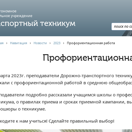
втономное
льное учреждение
спортный техникум
ая
›
Навигация
›
Новости
›
2023
›
Профориентационная работа
Профориентационна
марта 2023г. преподаватели Дорожно-транспортного техникум
хали с профориентационной работой в среднюю общеобраз
подаватели подробно рассказали учащимся школы о профес
никума, о правилах приема и сроках приемной кампании, 
рошюры о техникуме.
ходите к нам учиться! Сделайте правильный выбор!