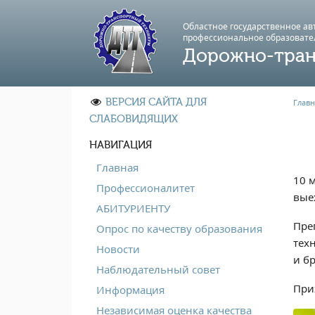
Областное государственное а
профессиональноe образовате
Дорожно-тран
ВЕРСИЯ САЙТА ДЛЯ
Главн
СЛАБОВИДЯЩИХ
НАВИГАЦИЯ
Главная
10 
Профессионалитет
вые
АБИТУРИЕНТУ
Пре
Опрос по качеству образования
тех
Новости
и б
Наблюдательный совет
При
Информация
Независимая оценка качества