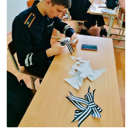
Расписание занятий
Заочное отделение
Локальные акты
ВОСПИТАТЕЛЬНАЯ РАБОТА
Безопасность на железной дороге
ГТО
Дополнительное образование
Информационная безопасность
Информация для детей-сирот
Памятные даты военной истории
Пожарная безопасность
Программа воспитания
Противодействие терроризму
Профилактическая работа
Работа педагога-психолога