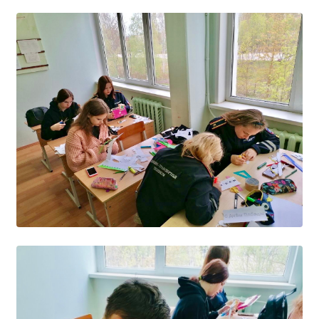
Образование
Образовательные стандарты и требования
Руководство
Педагогический состав
Материально-техническое обеспечение и
оснащенность образовательного процесса.
Доступная среда
Стипендии и меры поддержки обучающихся
Платные образовательные услуги
Финансово-хозяйственная деятельность
Вакантные места для приёма (перевода)
Международное сотрудничество
Организация питания в образовательной
организации
УЧЕБНАЯ РАБОТА