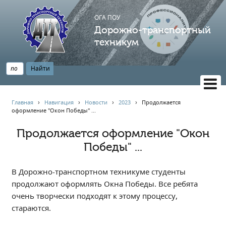
ОГА ПОУ
Дорожно-транспортный
техникум
ВЕРСИЯ САЙТА ДЛЯ СЛАБОВИДЯЩИХ
Главная
›
Навигация
›
Новости
›
2023
›
Продолжается
оформление "Окон Победы" ...
НАВИГАЦИЯ
Главная
Продолжается оформление "Окон
Победы" ...
Профессионалитет
АБИТУРИЕНТУ
В Дорожно-транспортном техникуме студенты
Опрос по качеству образования
продолжают оформлять Окна Победы. Все ребята
Новости
очень творчески подходят к этому процессу,
Наблюдательный совет
стараются.
Информация