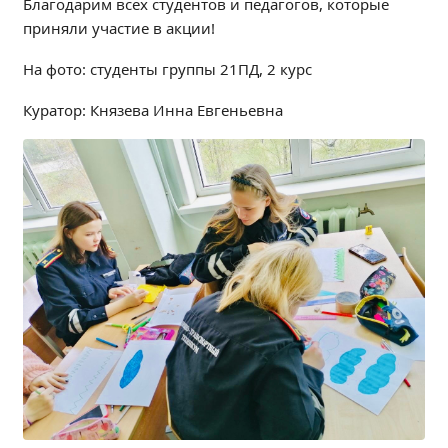
Благодарим всех студентов и педагогов, которые
Независимая оценка качества
приняли участие в акции!
Профориентация
На фото: студенты группы 21ПД, 2 курс
Обращения онлайн
Контакты
Куратор: Князева Инна Евгеньевна
Региональный центр по профилактике ДДТТ
Учебно-производственный комплекс
Центр карьеры
Противодействие коррупции
Всероссийское чемпионатное движение
Региональная инновационная площадка
СВЕДЕНИЯ ОБ ОБРАЗОВАТЕЛЬНОЙ ОРГАНИЗАЦИИ
Основные сведения
Структура и органы управления образовательной
организацией
Документы