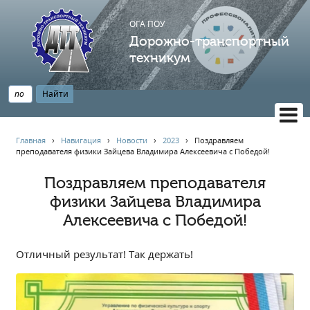
ОГА ПОУ
Дорожно-транспортный
техникум
ВЕРСИЯ САЙТА ДЛЯ СЛАБОВИДЯЩИХ
Главная
›
Навигация
›
Новости
›
2023
›
Поздравляем
преподавателя физики Зайцева Владимира Алексеевича с Победой!
НАВИГАЦИЯ
Главная
Поздравляем преподавателя
физики Зайцева Владимира
Профессионалитет
Алексеевича с Победой!
АБИТУРИЕНТУ
Опрос по качеству образования
Отличный результат! Так держать!
Новости
Наблюдательный совет
Информация