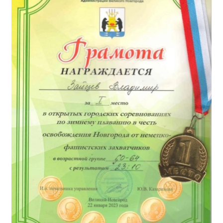
Независимая оценка качества
Профориентация
Обращения онлайн
Контакты
Региональный центр по профилактике ДДТТ
Учебно-производственный комплекс
Центр карьеры
Противодействие коррупции
Всероссийское чемпионатное движение
Региональная инновационная площадка
СВЕДЕНИЯ ОБ ОБРАЗОВАТЕЛЬНОЙ ОРГАНИЗАЦИИ
Основные сведения
Структура и органы управления образовательной
организацией
Документы