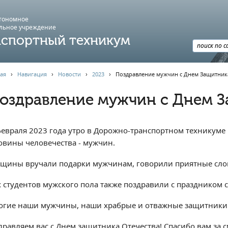
втономное
льное учреждение
спортный техникум
ая
›
Навигация
›
Новости
›
2023
›
Поздравление мужчин с Днем Защитник
оздравление мужчин с Днем З
февраля 2023 года утро в Дорожно-транспортном техникуме
овины человечества - мужчин.
щины вручали подарки мужчинам, говорили приятные слов
х студентов мужского пола также поздравили с праздником 
огие наши мужчины, наши храбрые и отважные защитники! 
дравляем вас с Днем защитника Отечества! Спасибо вам за с