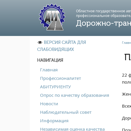
Областное государственное а
профессиональноe образовате
Дорожно-тран
ВЕРСИЯ САЙТА ДЛЯ
Главн
СЛАБОВИДЯЩИХ
П
НАВИГАЦИЯ
Главная
22 
Профессионалитет
пол
АБИТУРИЕНТУ
Жен
Опрос по качеству образования
Новости
Все
Наблюдательный совет
Дор
Информация
Независимая оценка качества
Поз