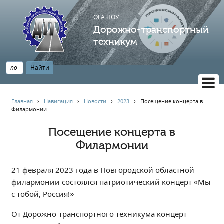
ОГА ПОУ
Дорожно-транспортный
техникум
ВЕРСИЯ САЙТА ДЛЯ СЛАБОВИДЯЩИХ
Главная
›
Навигация
›
Новости
›
2023
›
Посещение концерта в
Филармонии
НАВИГАЦИЯ
Главная
Посещение концерта в
Филармонии
Профессионалитет
АБИТУРИЕНТУ
21 февраля 2023 года в Новгородской областной
Опрос по качеству образования
филармонии состоялся патриотический концерт «Мы
Новости
с тобой, Россия!»
Наблюдательный совет
От Дорожно-транспортного техникума концерт
Информация