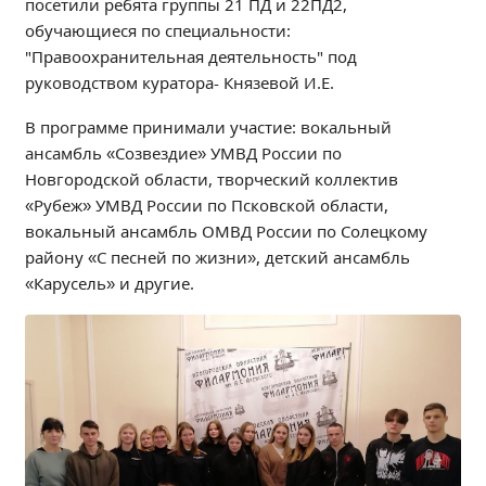
посетили ребята группы 21 ПД и 22ПД2,
Независимая оценка качества
обучающиеся по специальности:
Профориентация
"Правоохранительная деятельность" под
Обращения онлайн
руководством куратора- Князевой И.Е.
Контакты
В программе принимали участие: вокальный
Региональный центр по профилактике ДДТТ
ансамбль «Созвездие» УМВД России по
Учебно-производственный комплекс
Новгородской области, творческий коллектив
Центр карьеры
«Рубеж» УМВД России по Псковской области,
вокальный ансамбль ОМВД России по Солецкому
Противодействие коррупции
району «С песней по жизни», детский ансамбль
Всероссийское чемпионатное движение
«Карусель» и другие.
Региональная инновационная площадка
СВЕДЕНИЯ ОБ ОБРАЗОВАТЕЛЬНОЙ ОРГАНИЗАЦИИ
Основные сведения
Структура и органы управления образовательной
организацией
Документы