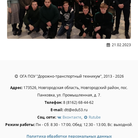
Образование
Образовательные стандарты и требования
Руководство
Педагогический состав
Материально-техническое обеспечение и
21.02.2023
оснащенность образовательного процесса.
Доступная среда
Стипендии и меры поддержки обучающихся
Платные образовательные услуги
ОГА ПОУ "Дорожно-транспортный техникум", 2013 - 2026
Финансово-хозяйственная деятельность
Адрес:
173526, Новгородская область, Новгородский район, пос.
Вакантные места для приёма (перевода)
Панковка, ул. Промышленная, д. 7.
Международное сотрудничество
Телефон:
8 (8162) 68-44-62
Организация питания в образовательной
E-mail:
dtt@edu53.ru
организации
Соц. сети:
Вконтакте
,
Rutube
Режим работы:
Пн - Сб: 8:30 - 17:00; Обед: 12:30 - 13:00; Вс: выходной.
УЧЕБНАЯ РАБОТА
Политика обработки персональных данных