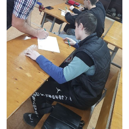
Расписание занятий
Заочное отделение
Локальные акты
ВОСПИТАТЕЛЬНАЯ РАБОТА
Безопасность на железной дороге
ГТО
Дополнительное образование
Информационная безопасность
Информация для детей-сирот
Памятные даты военной истории
Пожарная безопасность
Программа воспитания
Противодействие терроризму
Профилактическая работа
Работа педагога-психолога