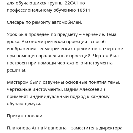
для обучающихся группы 22СА1 по
Независимая оценка качества
профессиональному обучению 18511
Профориентация
Обращения онлайн
Слесарь по ремонту автомобилей.
Контакты
Урок был проведен по предмету – Черчение. Тема
Региональный центр по профилактике ДДТТ
урока: Аксонометрическая проекция - способ
Учебно-производственный комплекс
изображения геометрических предметов на чертеже
при помощи параллельных проекций. Чертеж был
Центр карьеры
построен при помощи чертежного инструмента –
Противодействие коррупции
решины.
Всероссийское чемпионатное движение
Мастером были озвучены основные понятия темы,
Региональная инновационная площадка
чертежные инструменты. Вадим Алексеевич
применят индивидуальный подход к каждому
СВЕДЕНИЯ ОБ ОБРАЗОВАТЕЛЬНОЙ ОРГАНИЗАЦИИ
обучающемуся.
Основные сведения
Присутствовали:
Структура и органы управления образовательной
организацией
Платонова Анна Ивановна – заместитель директора
Документы