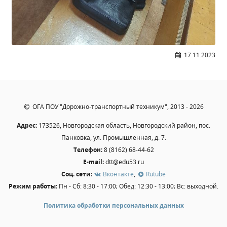
Студенческий совет
Студенческий спортивный клуб
МЕТОДИЧЕСКАЯ РАБОТА
17.11.2023
В помощь педагогам и мастерам ПО
ПРОЧЕЕ
ОГА ПОУ "Дорожно-транспортный техникум", 2013 - 2026
История нашего техникума
Адрес:
173526, Новгородская область, Новгородский район, пос.
Фотографии техникума
Панковка, ул. Промышленная, д. 7.
Телефон:
8 (8162) 68-44-62
E-mail:
dtt@edu53.ru
ПОЛЕЗНЫЕ ССЫЛКИ
Соц. сети:
Вконтакте
,
Rutube
Министерство науки и высшего образования
Режим работы:
Пн - Сб: 8:30 - 17:00; Обед: 12:30 - 13:00; Вс: выходной.
РФ
Политика обработки персональных данных
Главное управление по контролю за оборотом
наркотиков