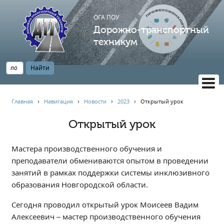
ОГА ПОУ
Дорожно-транспортный
техникум
ВЕРСИЯ САЙТА ДЛЯ СЛАБОВИДЯЩИХ
Главная
›
Навигация
›
Новости
›
2023
›
Открытый урок
НАВИГАЦИЯ
Открытый урок
Главная
Профессионалитет
Мастера производственного обучения и
АБИТУРИЕНТУ
преподаватели обмениваются опытом в проведении
занятий в рамках поддержки системы инклюзивного
Опрос по качеству образования
образования Новгородской области.
Новости
Наблюдательный совет
Сегодня проводил открытый урок Моисеев Вадим
Алексеевич – мастер производственного обучения
Информация