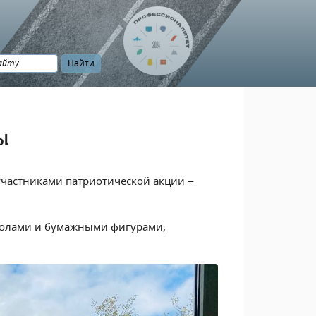
ы
участниками патриотической акции –
мволами и бумажными фигурами,