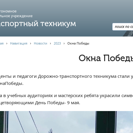
втономное
льное учреждение
спортный техникум
ая
›
Навигация
›
Новости
›
2023
›
Окна Победы
Окна Побед
денты и педагоги Дорожно-транспортного техникума стали 
наПобеды.
а в учебных аудиториях и мастерских ребята украсили си
цетворяющими День Победы- 9 мая.