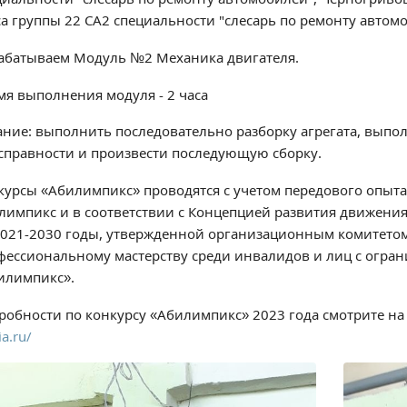
са группы 22 СА2 специальности "слесарь по ремонту автом
абатываем Модуль №2 Механика двигателя.
мя выполнения модуля - 2 часа
ание: выполнить последовательно разборку агрегата, выпол
справности и произвести последующую сборку.
курсы «Абилимпикс» проводятся с учетом передового опы
лимпикс и в соответствии с Концепцией развития движени
2021-2030 годы, утвержденной организационным комитето
фессиональному мастерству среди инвалидов и лиц с огр
илимпикс».
робности по конкурсу «Абилимпикс» 2023 года смотрите н
ia.ru/