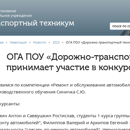
втономное
льное учреждение
спортный техникум
ая
›
Навигация
›
Новости
›
2023
›
ОГА ПОУ «Дорожно-транспортный техни
ОГА ПОУ «Дорожно-транспо
принимает участие в конкур
овимся по компетенции «Ремонт и обслуживание автомобиле
изводственного обучения Синичка С.Ю.
курсанты:
мин Антон и Саввушкин Ростислав, студенты 1 курса группы
онту автомобилей", Филиппов Валерий и Архипов Евгений - 
циальности "слесарь по ремонту автомобилей", Черногриво