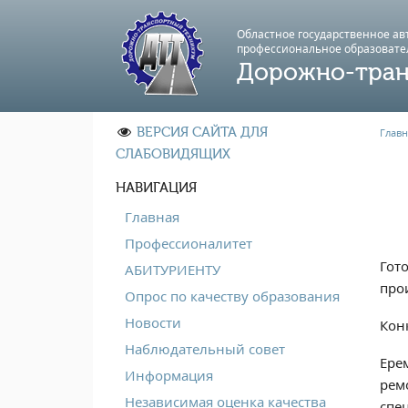
Областное государственное а
профессиональноe образовате
Дорожно-тран
ВЕРСИЯ САЙТА ДЛЯ
Главн
СЛАБОВИДЯЩИХ
НАВИГАЦИЯ
Главная
Профессионалитет
Гот
АБИТУРИЕНТУ
про
Опрос по качеству образования
Новости
Кон
Наблюдательный совет
Ере
Информация
рем
Независимая оценка качества
спе