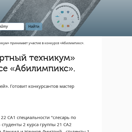
кум» принимает участие в конкурсе «Абилимпикс».
ртный техникум»
се «Абилимпикс».
й». Готовит конкурсантов мастер
 22 СА1 специальности "слесарь по
студенты 2 курса группы 21 СА2
в Даниил и Наумов Дмитрий - студенты 1